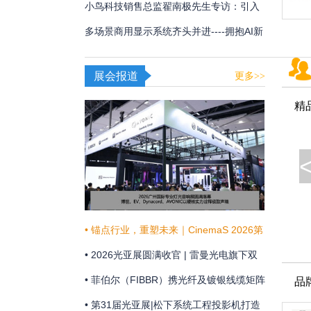
用
频体验
小鸟科技销售总监翟南极先生专访：引入
AI，在新赛道甩开竞争对手
多场景商用显示系统齐头并进----拥抱AI新
时代，不断提升商显技术和显示效果
展会报道
更多>>
精
• 锚点行业，重塑未来｜CinemaS 2026第
十三届上海国际电影论坛暨展览会共振启
• 2026光亚展圆满收官 | 雷曼光电旗下双
幕
企联袂演绎“光+未来”
• 菲伯尔（FIBBR）携光纤及镀银线缆矩阵
品
亮相 HAVE 2026 西安国际高级视听展
• 第31届光亚展|松下系统工程投影机打造