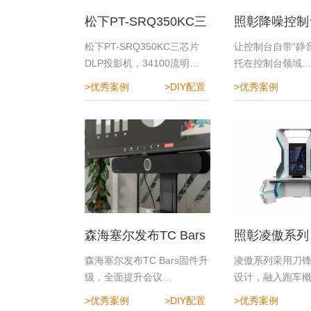
松下PT-SRQ350KC三
照彰降噪控制
芯片DLP投影机
指挥中心降噪
松下PT-SRQ350KC三芯片
让控制台自带“静音
DLP投影机，34100流明…
托在控制台领域
>优秀案例
>DIY配置
>优秀案例
森海塞尔发布TC Bars
照彰凌傲系列
固件升级，全面提升会
森海塞尔发布TC Bars固件升
凌傲系列采用刀
级，全面提升会议…
设计，融入跑车
议体验
>优秀案例
>DIY配置
>优秀案例