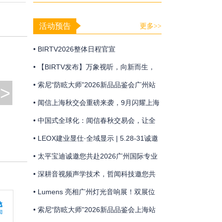
光影秀
活动预告
更多>>
• BIRTV2026整体日程官宣
• 【BIRTV发布】万象视听，向新而生，
BIRTV2026即将开幕！
• 索尼“防眩大师”2026新品品鉴会广州站
>
• 闻信上海秋交会重磅来袭，9月闪耀上海
浦东！
• 中国式全球化：闻信春秋交易会，让全
球买家走进来的贸易平台！
• LEOX建业显仕·全域显示 | 5.28-31诚邀
共赴广州国际专业灯光、音响展览会盛宴
• 太平宝迪诚邀您共赴2026广州国际专业
灯光、音响展览会
• 深耕音视频声学技术，哲闻科技邀您共
聚广州声光盛会
• Lumens 亮相广州灯光音响展！双展位
联动 + 技术分享，解锁智能会议新体验
• 索尼“防眩大师”2026新品品鉴会上海站