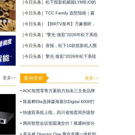
巴厘岛会议
［今日头条］
松下投影机赋能LYMB.iO的
MultiBall系统，打造新一代体育与游戏交
［今日头条］
TCC Family 选型指南｜森
互体验
海塞尔三款天花阵列麦克风，该选哪一
［今日头条］
【BIRTV发布】万象视听，
款？
向新而生，BIRTV2026即将开幕！
［今日头条］
“擎光·致彩”2026年松下系统
工程投影机新品发布会终站广州站圆满收
［今日头条］
喜报，松下10款投影机入围
官
重庆党政采购
［今日头条］
擎光·致彩”2026年松下系统
工程投影机新品发布会上海站隆重召开
更多>>
案例赏析
更多>>
• AOC智慧零售方案助力知名三文鱼品牌
打造新“鲜”视界
• 陈嘉桦Ella选择森海塞尔Digital 6000打
造震撼动人的青春狂欢
• 快捷双系统上线，四川省地震局升级智
慧应急体系
• 两间智慧会议室圆满交付！视通科技分
布式系统助力中建大厦构建智慧办公新生
• 美乐威 Director One 聚合直播一体机助