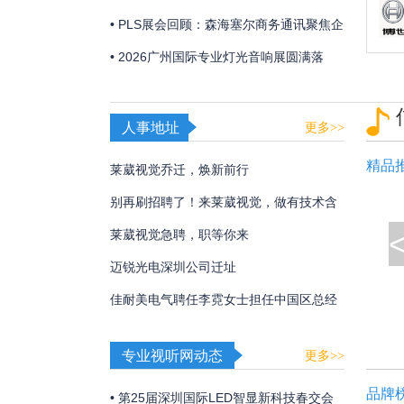
「视觉魔盒2026——光遇非遗」，带来非
• PLS展会回顾：森海塞尔商务通讯聚焦企
遗文化与光影艺术的碰撞！
业及教育解决方案
• 2026广州国际专业灯光音响展圆满落
幕，博世、EV、Dynacord、AVONIC以硬
核实力诠释极致声境
人事地址
更多>>
精品
莱葳视觉乔迁，焕新前行
别再刷招聘了！来莱葳视觉，做有技术含
量的事
莱葳视觉急聘，职等你来
迈锐光电深圳公司迁址
佳耐美电气聘任李霓女士担任中国区总经
理
专业视听网动态
更多>>
品牌
• 第25届深圳国际LED智显新科技春交会