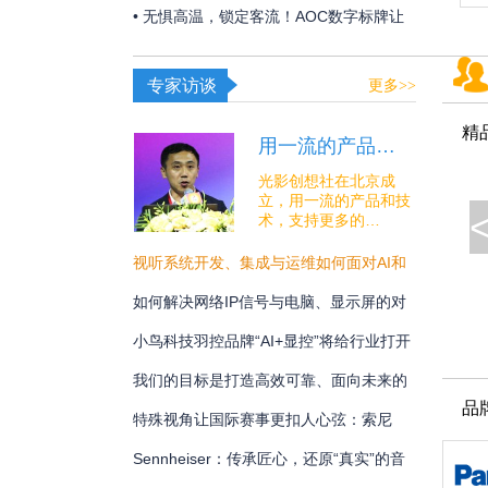
构建 OR over IP 网络底座
• 无惧高温，锁定客流！AOC数字标牌让
夏日线下经济突破“屏”障！
专家访谈
更多>>
精
用一流的产品…
光影创想社在北京成
立，用一流的产品和技
术，支持更多的…
视听系统开发、集成与运维如何面对AI和
安全的挑战？
如何解决网络IP信号与电脑、显示屏的对
接难题？
小鸟科技羽控品牌“AI+显控”将给行业打开
怎样的新未来？
我们的目标是打造高效可靠、面向未来的
品
专业通讯解决方案
特殊视角让国际赛事更扣人心弦：索尼
BRC-AM7在宁波射击世界杯中的系统化应
Sennheiser：传承匠心，还原“真实”的音