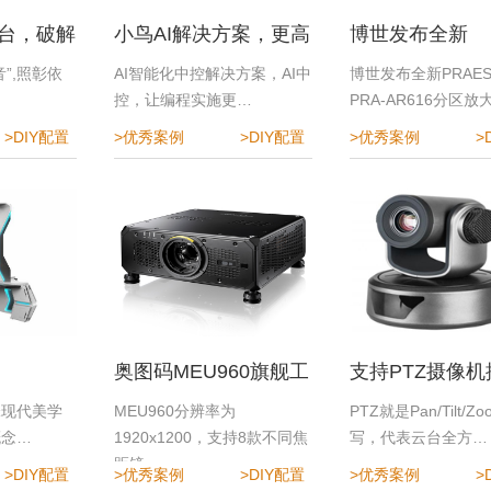
台，破解
小鸟AI解决方案，更高
博世发布全新
难题
效、更便捷、更安全
PRAESENSA P
”,照彰依
AI智能化中控解决方案，AI中
博世发布全新PRAES
…
控，让编程实施更…
PRA-AR616分区放
AR616分区放大器
>DIY配置
>优秀案例
>DIY配置
>优秀案例
>
活扩展，高效匹
需求
奥图码MEU960旗舰工
支持PTZ摄像
程投影机
Roland切换台
锋现代美学
MEU960分辨率为
PTZ就是Pan/Tilt/Z
概念…
1920x1200，支持8款不同焦
写，代表云台全方…
距镜…
>DIY配置
>优秀案例
>DIY配置
>优秀案例
>