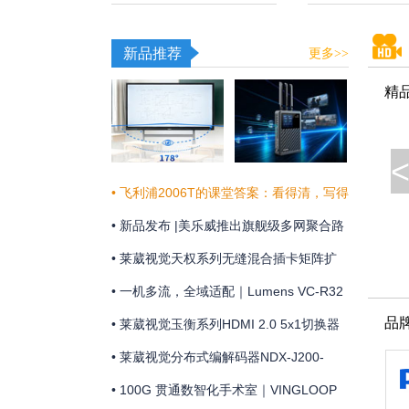
新品推荐
更多>>
精
• 飞利浦2006T的课堂答案：看得清，写得
真，听得明
• 新品发布 |美乐威推出旗舰级多网聚合路
由器Pro Router Max，为关键业务提供更
• 莱葳视觉天权系列无缝混合插卡矩阵扩
稳定可靠的网络连接
展和维护方便
• 一机多流，全域适配｜Lumens VC-R32
品
摄像机全新上市
• 莱葳视觉玉衡系列HDMI 2.0 5x1切换器
支持4K@60Hz 4:4:4分辨率及18Gbps视
• 莱葳视觉分布式编解码器NDX-J200-
频带宽
ENC助您实现画质同步
• 100G 贯通数智化手术室｜VINGLOOP