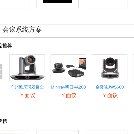
会议系统方案
品推荐
<
广州派尼珂双目全
Minrray明日VA200
金微视JWS600
景自动跟踪教学摄
音视频综合系统 远
1080P高清视频会
￥面议
￥面议
￥面议
像机
程视频会议协同办
议摄像机
公开会指挥
SDI/HDMI/网络会
议摄像机 高清广角
会议摄像头
牌榜