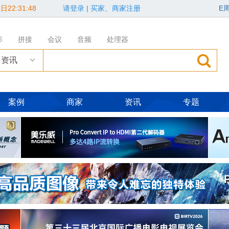
日22:31:50
请登录
|
买家、商家注册
E
影
拼接
会议
音频
处理器
资讯
案例
商家
资讯
专题