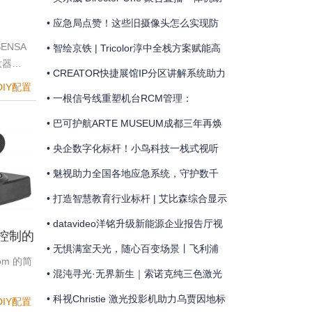
态
力 “Step One Sports” 圆满完成“第二十七
• 应急局点赞！这些旧摄像头怎么实现防
RA-
ENSA
届上海极限飞盘公开赛”赛事直播
险除患？
• 智绘京铁 | Tricolor淳中全栈方案赋能高
大器…
 | 灵
铁工务数智化升级
• CREATOR快捷展馆IP分区讲解系统助力
DIY配置
配项目
金山岭长城国歌主题馆
• 一根信号线重塑机台RCM管理：
MediaComm美凯开启车企晶圆厂智能制
• 巴可护航ARTE MUSEUM成都三年再焕
造新范式
新
• 央企数字化标杆！小鸟科技一栈式视听
方案赋能融通集团智慧指挥驾驶舱
• 魅视助力全国各地应急系统，守护数千
公里江河安澜
• 打造智慧教育行业标杆 | 艾比森综合显示
方案落地百亿级“中飞院”天府校区
• datavideo洋铭升级新能源企业报告厅视
机控制的
音频系统
• 无惧满室天光，随心百变场景丨飞利浦
oom 的简
商显点亮荷兰获奖地标礼堂
• 混沌寻光·无界新生｜索诺克纯三色激光
新品点亮张肇达大师服装大秀
• 科视Christie 激光投影机助力乌贾因地标
DIY配置