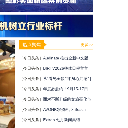
热点聚焦
更多>>
［今日头条］
Audinate 推出全新中文版
Dante 培训计划
［今日头条］
BIRTV2026整体日程官宣
［今日头条］
从“看见全貌”到“身心共感” |
“壁彩京华”第三场展览在松下安恒影艺空
［今日头条］
年度必赴约！9月15-17日，
间启幕
闻信第28届广告新科技上海秋交会，重磅
［今日头条］
面对不断升级的文旅亮化市
亮点全揭晓！
场，你拿什么参与竞争？
［今日头条］
AVONIC摄像机 × Bosch
DICENTIS会议系统保障二十国央行行长
［今日头条］
Extron 七月新闻集锦