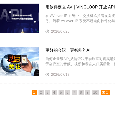
用软件定义 AV｜VINGLOOP 开放 
在 AV-over-IP 系统中，交换机承担着
务。随着 AV-over-IP 系统不断走向
2026/07/23
更好的会议，更智能的AI
为何企业级AI的效能取决于会议室对真实场
于会议室的音频、视频和发言人归属质量；
2026/07/17
1
2
3
4
5
6
7
8
9
10
末页