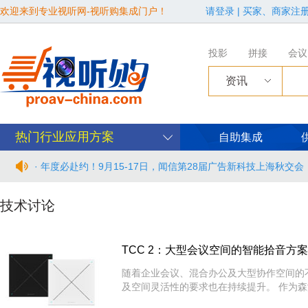
欢迎来到专业视听网-视听购集成门户！
请登录
|
买家、商家注
投影
拼接
会议
资讯
· 从“看见全貌”到“身心共感” | “壁彩京华”第三场展览在松下安
热门行业应用方案
自助集成
· 年度必赴约！9月15-17日，闻信第28届广告新科技上海秋交
· 面对不断升级的文旅亮化市场，你拿什么参与竞争？
技术讨论
· AVONIC摄像机 × Bosch DICENTIS会议系统保障二十国央
TCC 2：大型会议空间的智能拾音方案
· Extron 七月新闻集锦
随着企业会议、混合办公及大型协作空间的
及空间灵活性的要求也在持续提升。 作为
· 松下投影机赋能LYMB.iO的MultiBall系统，打造新一代体育