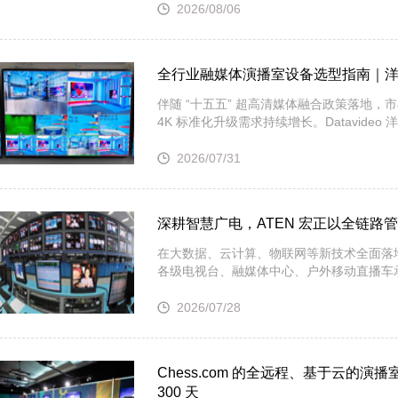
2026/08/06
· TCC Family 选型指南｜森海塞尔三款天花阵列麦克风，该选
· 【BIRTV发布】万象视听，向新而生，BIRTV2026即将开幕！
全行业融媒体演播室设备选型指南｜洋铭
伴随 “十五五” 超高清媒体融合政策落地
4K 标准化升级需求持续增长。Datavideo
2026/07/31
深耕智慧广电，ATEN 宏正以全链路
在大数据、云计算、物联网等新技术全面落
各级电视台、融媒体中心、户外移动直播车
2026/07/28
Chess.com 的全远程、基于云的演
300 天