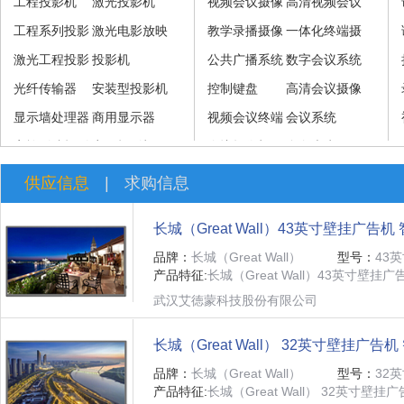
工程投影机
激光投影机
视频会议摄像
高清视频会议
工程系列投影
激光电影放映
机
教学录播摄像
摄像机
一体化终端摄
机
激光工程投影
机
投影机
机
公共广播系统
像机
数字会议系统
机
光纤传输器
安装型投影机
控制键盘
高清会议摄像
显示墙处理器
商用显示器
视频会议终端
机
会议系统
家族影院投影
商用投影机
及系统
会议摄像机
全向麦克风
机
供应信息
|
求购信息
长城（Great Wall）43英寸壁挂广告
体显示器
品牌：
长城（Great Wall）
型号：
43
产品特征:
长城（Great Wall）43英寸壁挂广
武汉艾徳蒙科技股份有限公司
长城（Great Wall） 32英寸壁挂广
器 多媒体显示屏
品牌：
长城（Great Wall）
型号：
32
产品特征:
长城（Great Wall） 32英寸壁挂