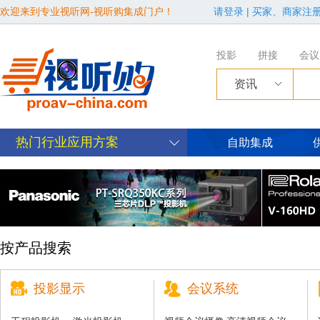
欢迎来到专业视听网-视听购集成门户！
请登录
|
买家、商家注
投影
拼接
会议
资讯
热门行业应用方案
自助集成
按产品搜索
投影显示
会议系统