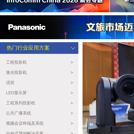
热门行业应用方案
工程投影机
>
激光投影机
>
话筒
>
LED显示屏
>
工程系列投影机
>
公共广播系统
>
视频会议终端及系统
>
分布式显控解决方案
>