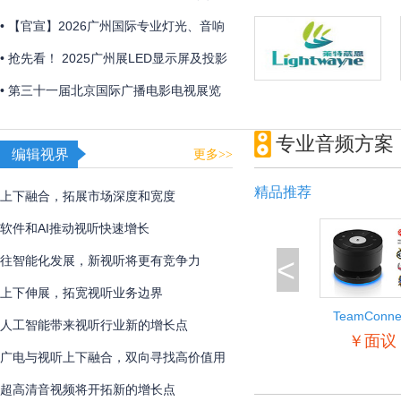
2026年初召开
• 【官宣】2026广州国际专业灯光、音响
展全新展区规划首发 ，全球招展正式启
• 抢先看！ 2025广州展LED显示屏及投影
动！
产品企业展品合集
• 第三十一届北京国际广播电影电视展览
会圆满闭幕
专业音频方案
编辑视界
更多>>
精品推荐
上下融合，拓展市场深度和宽度
软件和AI推动视听快速增长
<
往智能化发展，新视听将更有竞争力
上下伸展，拓宽视听业务边界
TeamConne
人工智能带来视听行业新的增长点
Wireless
￥面议
广电与视听上下融合，双向寻找高价值用
户
超高清音视频将开拓新的增长点