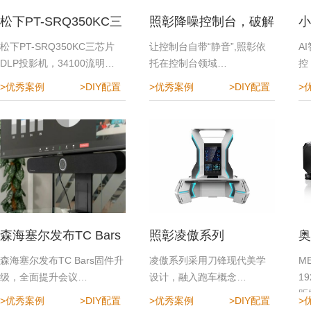
松下PT-SRQ350KC三
照彰降噪控制台，破解
小
芯片DLP投影机
指挥中心降噪难题
效
松下PT-SRQ350KC三芯片
让控制台自带“静音”,照彰依
A
DLP投影机，34100流明…
托在控制台领域…
控
>优秀案例
>DIY配置
>优秀案例
>DIY配置
>
森海塞尔发布TC Bars
照彰凌傲系列
奥
固件升级，全面提升会
程
森海塞尔发布TC Bars固件升
凌傲系列采用刀锋现代美学
M
级，全面提升会议…
设计，融入跑车概念…
1
议体验
距
>优秀案例
>DIY配置
>优秀案例
>DIY配置
>