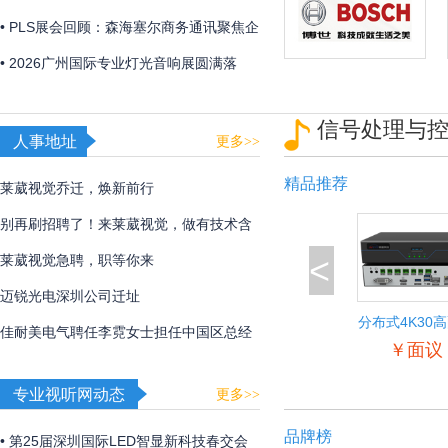
「视觉魔盒2026——光遇非遗」，带来非
• PLS展会回顾：森海塞尔商务通讯聚焦企
遗文化与光影艺术的碰撞！
业及教育解决方案
• 2026广州国际专业灯光音响展圆满落
幕，博世、EV、Dynacord、AVONIC以硬
信号处理与
核实力诠释极致声境
人事地址
更多>>
精品推荐
莱葳视觉乔迁，焕新前行
别再刷招聘了！来莱葳视觉，做有技术含
<
量的事
莱葳视觉急聘，职等你来
迈锐光电深圳公司迁址
分布式4K30
佳耐美电气聘任李霓女士担任中国区总经
入输出节
￥面议
理
专业视听网动态
更多>>
品牌榜
• 第25届深圳国际LED智显新科技春交会