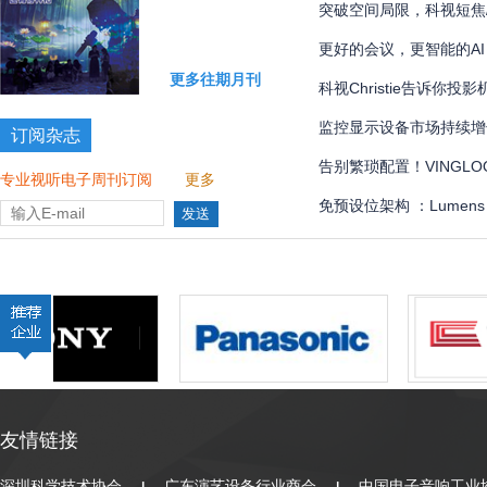
国际象棋比赛多达 300 
突破空间局限，科视短焦
更好的会议，更智能的AI
更多往期月刊
科视Christie告诉你
监控显示设备市场持续增
订阅杂志
告别繁琐配置！VINGLOOP
专业视听电子周刊订阅
更多
管理界面全解
免预设位架构 ：Lumen
全自动化
友情链接
深圳科学技术协会
广东演艺设备行业商会
中国电子音响工业