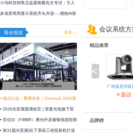
用
频体验
小鸟科技销售总监翟南极先生专访：引入
AI，在新赛道甩开竞争对手
多场景商用显示系统齐头并进----拥抱AI新
时代，不断提升商显技术和显示效果
会议系统方
展会报道
更多>>
精品推荐
<
广州派尼珂双
景自动跟踪教
￥面议
像机
• 锚点行业，重塑未来｜CinemaS 2026第
十三届上海国际电影论坛暨展览会共振启
• 2026光亚展圆满收官 | 雷曼光电旗下双
幕
企联袂演绎“光+未来”
• 菲伯尔（FIBBR）携光纤及镀银线缆矩阵
品牌榜
亮相 HAVE 2026 西安国际高级视听展
• 第31届光亚展|松下系统工程投影机打造