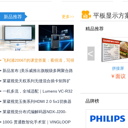
平板显示方
新品推荐
更多>>
精品推荐
<
• 飞利浦2006T的课堂答案：看得清，写得
拼接屏
真，听得明
• 新品发布 |美乐威推出旗舰级多网聚合路
55BDL5057
￥面议
由器Pro Router Max，为关键业务提供更
• 莱葳视觉天权系列无缝混合插卡矩阵扩
稳定可靠的网络连接
展和维护方便
• 一机多流，全域适配｜Lumens VC-R32
品牌榜
摄像机全新上市
• 莱葳视觉玉衡系列HDMI 2.0 5x1切换器
支持4K@60Hz 4:4:4分辨率及18Gbps视
• 莱葳视觉分布式编解码器NDX-J200-
频带宽
ENC助您实现画质同步
• 100G 贯通数智化手术室｜VINGLOOP