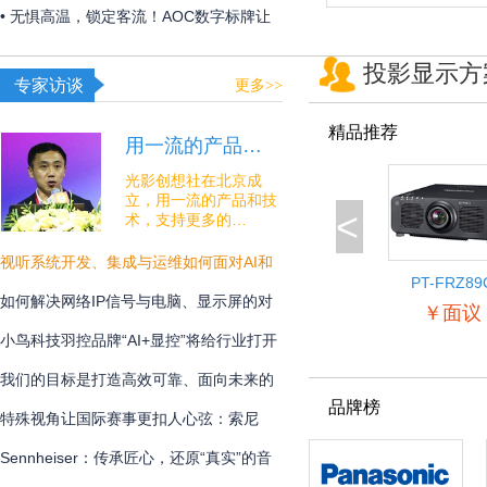
构建 OR over IP 网络底座
• 无惧高温，锁定客流！AOC数字标牌让
夏日线下经济突破“屏”障！
投影显示方
专家访谈
更多>>
精品推荐
用一流的产品…
光影创想社在北京成
立，用一流的产品和技
<
术，支持更多的…
视听系统开发、集成与运维如何面对AI和
PT-FRZ89
安全的挑战？
如何解决网络IP信号与电脑、显示屏的对
￥面议
接难题？
小鸟科技羽控品牌“AI+显控”将给行业打开
怎样的新未来？
我们的目标是打造高效可靠、面向未来的
品牌榜
专业通讯解决方案
特殊视角让国际赛事更扣人心弦：索尼
BRC-AM7在宁波射击世界杯中的系统化应
Sennheiser：传承匠心，还原“真实”的音