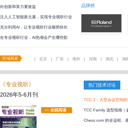
品牌榜
向创新和算力要效益
注入人工智能新元素，实现专业视听行业
创新
充分利用AI，让专业视听行业顺势快长
在专业视听行业，AI热潮会产生哪些影
响？
区域商家
|
北京
|
广东
|
海外
|
河南
|
湖北
|
湖
《专业视听》
热门技术讨论
2026年5-6月刊
TCC 2：大型会议空间
TCC Family 选型
>> 在线阅读
款？
Chess.com 的全远