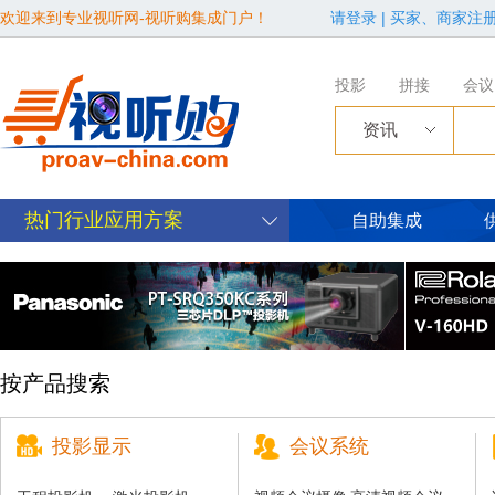
欢迎来到专业视听网-视听购集成门户！
请登录
|
买家、商家注
投影
拼接
会议
资讯
热门行业应用方案
自助集成
按产品搜索
投影显示
会议系统