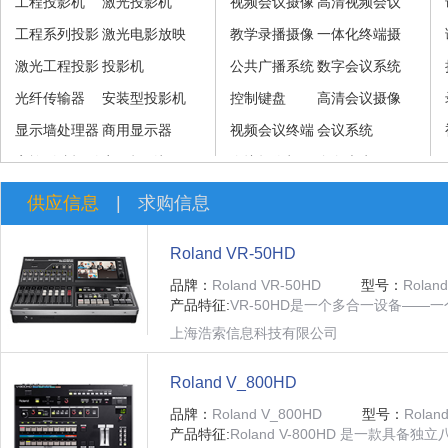
工程投影机
激光投影机
视频会议摄像
高清视频会议
工程系列投影
激光电影放映
机
教学录播摄像
摄像机
一体化终端摄
机
激光工程投影
机
投影机
机
公共广播系统
像机
数字会议系统
机
光纤传输器
安装型投影机
控制键盘
高清会议摄像
显示墙处理器
商用显示器
视频会议终端
机
会议系统
家族影院投影
商用投影机
及系统
会议摄像机
全向麦克风
机
供应信息
|
求购信息
Roland VR-50HD
品牌：
Roland VR-50HD
型号：
Rolan
产品特征:
VR-50HD是一个多合一设备——
上海浩索信息科技有限公司
Roland V_800HD
品牌：
Roland V_800HD
型号：
Rolan
产品特征:
Roland V-800HD 是一款具备独