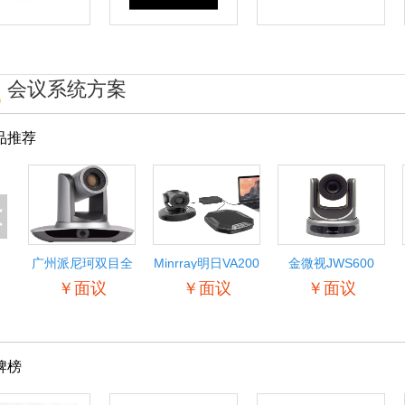
会议系统方案
品推荐
<
广州派尼珂双目全
Minrray明日VA200
金微视JWS600
景自动跟踪教学摄
音视频综合系统 远
1080P高清视频会
￥面议
￥面议
￥面议
像机
程视频会议协同办
议摄像机
公开会指挥
SDI/HDMI/网络会
议摄像机 高清广角
会议摄像头
牌榜