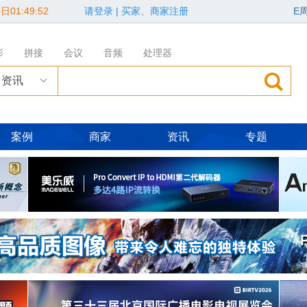
日01:49:54
请登录
|
买家、商家注册
E
影
拼接
会议
音频
处理器
资讯
案例
商家
资讯
专题