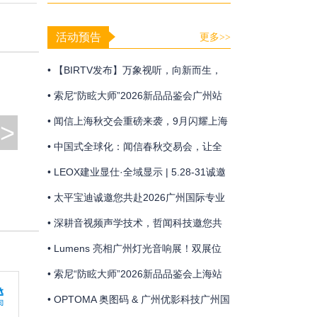
合打造极简声像联动方案
活动预告
更多>>
• 【BIRTV发布】万象视听，向新而生，
BIRTV2026即将开幕！
• 索尼“防眩大师”2026新品品鉴会广州站
• 闻信上海秋交会重磅来袭，9月闪耀上海
>
浦东！
• 中国式全球化：闻信春秋交易会，让全
球买家走进来的贸易平台！
• LEOX建业显仕·全域显示 | 5.28-31诚邀
共赴广州国际专业灯光、音响展览会盛宴
• 太平宝迪诚邀您共赴2026广州国际专业
灯光、音响展览会
• 深耕音视频声学技术，哲闻科技邀您共
聚广州声光盛会
• Lumens 亮相广州灯光音响展！双展位
联动 + 技术分享，解锁智能会议新体验
• 索尼“防眩大师”2026新品品鉴会上海站
邀请函
• OPTOMA 奥图码 & 广州优影科技广州国