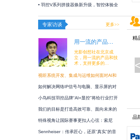
夏日线下经济突破“屏”障！
• 羽控V系列拼接器焕新升级，智控体验全
面跃升！
专家访谈
更多>>
精
用一流的产品…
光影创想社在北京成
立，用一流的产品和技
术，支持更多的…
视听系统开发、集成与运维如何面对AI和
安全的挑战？
如何解决网络IP信号与电脑、显示屏的对
接难题？
小鸟科技羽控品牌“AI+显控”将给行业打开
怎样的新未来？
我们的目标是打造高效可靠、面向未来的
品
专业通讯解决方案
特殊视角让国际赛事更扣人心弦：索尼
BRC-AM7在宁波射击世界杯中的系统化应
Sennheiser：传承匠心，还原“真实”的音