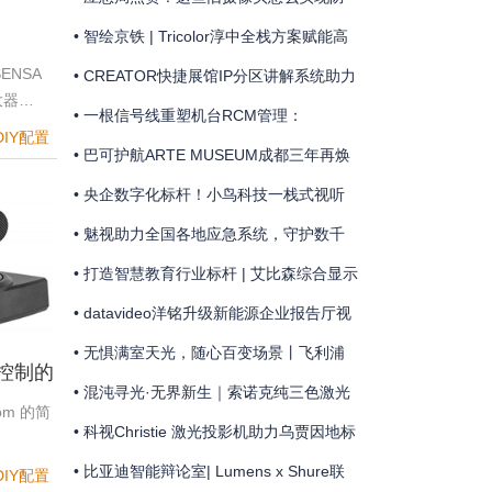
届上海极限飞盘公开赛”赛事直播
险除患？
• 智绘京铁 | Tricolor淳中全栈方案赋能高
RA-
ENSA
铁工务数智化升级
• CREATOR快捷展馆IP分区讲解系统助力
大器…
 | 灵
金山岭长城国歌主题馆
• 一根信号线重塑机台RCM管理：
DIY配置
配项目
MediaComm美凯开启车企晶圆厂智能制
• 巴可护航ARTE MUSEUM成都三年再焕
造新范式
新
• 央企数字化标杆！小鸟科技一栈式视听
方案赋能融通集团智慧指挥驾驶舱
• 魅视助力全国各地应急系统，守护数千
公里江河安澜
• 打造智慧教育行业标杆 | 艾比森综合显示
方案落地百亿级“中飞院”天府校区
• datavideo洋铭升级新能源企业报告厅视
音频系统
• 无惧满室天光，随心百变场景丨飞利浦
机控制的
商显点亮荷兰获奖地标礼堂
• 混沌寻光·无界新生｜索诺克纯三色激光
oom 的简
新品点亮张肇达大师服装大秀
• 科视Christie 激光投影机助力乌贾因地标
光影秀
• 比亚迪智能辩论室| Lumens x Shure联
DIY配置