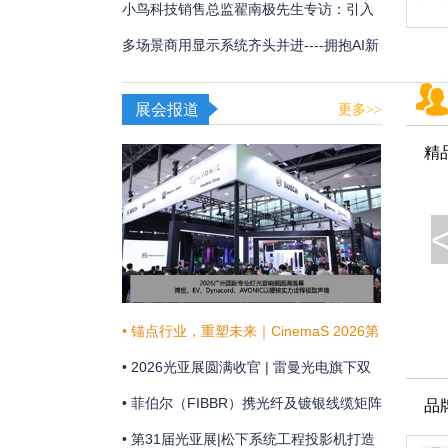
用
频体验
小鸟科技销售总监翟南极先生专访：引入
AI，在新赛道甩开竞争对手
多场景商用显示系统齐头并进----拥抱AI新
时代，不断提升商显技术和显示效果
展会报道
更多>>
精
• 锚点行业，重塑未来｜CinemaS 2026第
十三届上海国际电影论坛暨展览会共振启
• 2026光亚展圆满收官 | 雷曼光电旗下双
幕
企联袂演绎“光+未来”
• 菲伯尔（FIBBR）携光纤及镀银线缆矩阵
品
亮相 HAVE 2026 西安国际高级视听展
• 第31届光亚展|松下系统工程投影机打造