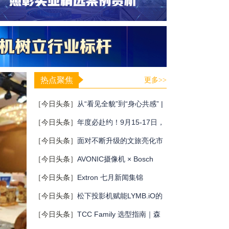
热点聚焦
更多>>
［今日头条］
从“看见全貌”到“身心共感” |
“壁彩京华”第三场展览在松下安恒影艺空
［今日头条］
年度必赴约！9月15-17日，
间启幕
闻信第28届广告新科技上海秋交会，重磅
［今日头条］
面对不断升级的文旅亮化市
亮点全揭晓！
场，你拿什么参与竞争？
［今日头条］
AVONIC摄像机 × Bosch
DICENTIS会议系统保障二十国央行行长
［今日头条］
Extron 七月新闻集锦
巴厘岛会议
［今日头条］
松下投影机赋能LYMB.iO的
MultiBall系统，打造新一代体育与游戏交
［今日头条］
TCC Family 选型指南｜森