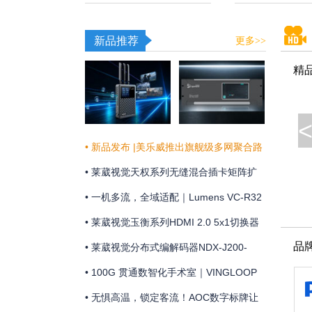
新品推荐
更多>>
精
• 新品发布 |美乐威推出旗舰级多网聚合路
由器Pro Router Max，为关键业务提供更
• 莱葳视觉天权系列无缝混合插卡矩阵扩
稳定可靠的网络连接
展和维护方便
• 一机多流，全域适配｜Lumens VC-R32
摄像机全新上市
• 莱葳视觉玉衡系列HDMI 2.0 5x1切换器
品
支持4K@60Hz 4:4:4分辨率及18Gbps视
• 莱葳视觉分布式编解码器NDX-J200-
频带宽
ENC助您实现画质同步
• 100G 贯通数智化手术室｜VINGLOOP
构建 OR over IP 网络底座
• 无惧高温，锁定客流！AOC数字标牌让