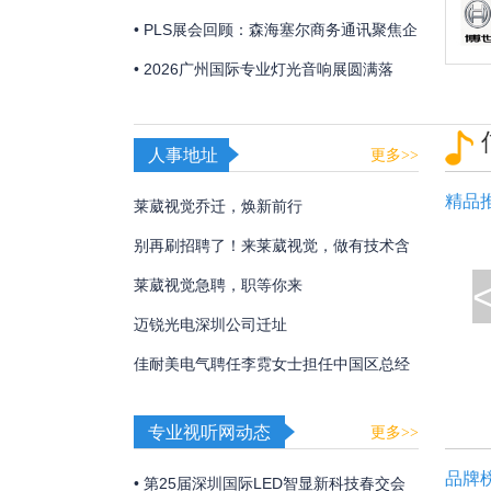
「视觉魔盒2026——光遇非遗」，带来非
• PLS展会回顾：森海塞尔商务通讯聚焦企
遗文化与光影艺术的碰撞！
业及教育解决方案
• 2026广州国际专业灯光音响展圆满落
幕，博世、EV、Dynacord、AVONIC以硬
核实力诠释极致声境
人事地址
更多>>
精品
莱葳视觉乔迁，焕新前行
别再刷招聘了！来莱葳视觉，做有技术含
量的事
莱葳视觉急聘，职等你来
迈锐光电深圳公司迁址
佳耐美电气聘任李霓女士担任中国区总经
理
专业视听网动态
更多>>
品牌
• 第25届深圳国际LED智显新科技春交会