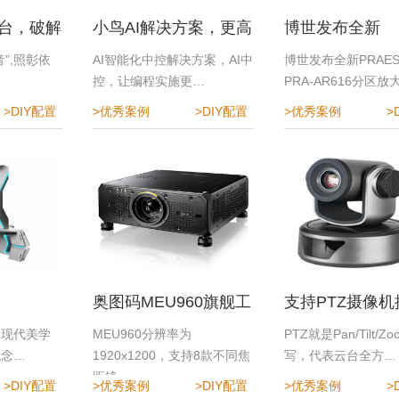
台，破解
小鸟AI解决方案，更高
博世发布全新
难题
效、更便捷、更安全
PRAESENSA P
”,照彰依
AI智能化中控解决方案，AI中
博世发布全新PRAES
…
控，让编程实施更…
PRA-AR616分区放
AR616分区放大器
>DIY配置
>优秀案例
>DIY配置
>优秀案例
>
活扩展，高效匹
需求
奥图码MEU960旗舰工
支持PTZ摄像
程投影机
Roland切换台
锋现代美学
MEU960分辨率为
PTZ就是Pan/Tilt/Z
概念…
1920x1200，支持8款不同焦
写，代表云台全方…
距镜…
>DIY配置
>优秀案例
>DIY配置
>优秀案例
>