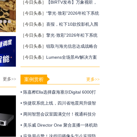
互体验
海塞尔三款天花阵列麦克风，该选哪一
［今日头条］
【BIRTV发布】万象视听，
款？
向新而生，BIRTV2026即将开幕！
［今日头条］
“擎光·致彩”2026年松下系统
工程投影机新品发布会终站广州站圆满收
［今日头条］
喜报，松下10款投影机入围
官
重庆党政采购
［今日头条］
擎光·致彩”2026年松下系统
工程投影机新品发布会上海站隆重召开
［今日头条］
锐取与海光信息达成战略合
作，共建自主可控的场景数据智能生态
［今日头条］
Lumens全场景AV解决方案
发布会暨全国总代签约仪式
更多>>
案例赏析
更多>>
• 陈嘉桦Ella选择森海塞尔Digital 6000打
造震撼动人的青春狂欢
• 快捷双系统上线，四川省地震局升级智
慧应急体系
• 两间智慧会议室圆满交付！视通科技分
布式系统助力中建大厦构建智慧办公新生
• 美乐威 Director One 聚合直播一体机助
态
力 “Step One Sports” 圆满完成“第二十七
• 应急局点赞！这些旧摄像头怎么实现防