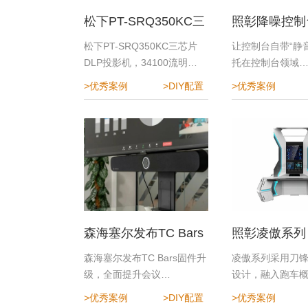
松下PT-SRQ350KC三
照彰降噪控制
芯片DLP投影机
指挥中心降噪
松下PT-SRQ350KC三芯片
让控制台自带“静音
DLP投影机，34100流明…
托在控制台领域
>优秀案例
>DIY配置
>优秀案例
森海塞尔发布TC Bars
照彰凌傲系列
固件升级，全面提升会
森海塞尔发布TC Bars固件升
凌傲系列采用刀
级，全面提升会议…
设计，融入跑车
议体验
>优秀案例
>DIY配置
>优秀案例