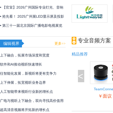
2026年初召开
• 【官宣】2026广州国际专业灯光、音响
展全新展区规划首发 ，全球招展正式启
• 抢先看！ 2025广州展LED显示屏及投影
动！
产品企业展品合集
• 第三十一届北京国际广播电影电视展览
会圆满闭幕
专业音频方案
编辑视界
更多>>
精品推荐
上下融合，拓展市场深度和宽度
软件和AI推动视听快速增长
<
往智能化发展，新视听将更有竞争力
上下伸展，拓宽视听业务边界
TeamConne
人工智能带来视听行业新的增长点
Wireless
￥面议
广电与视听上下融合，双向寻找高价值用
户
超高清音视频将开拓新的增长点