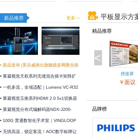
平板显示方
新品推荐
更多>>
精品推荐
<
• 新品发布 |美乐威推出旗舰级多网聚合路
拼接屏
由器Pro Router Max，为关键业务提供更
• 莱葳视觉天权系列无缝混合插卡矩阵扩
55BDL5057
￥面议
稳定可靠的网络连接
展和维护方便
• 一机多流，全域适配｜Lumens VC-R32
摄像机全新上市
• 莱葳视觉玉衡系列HDMI 2.0 5x1切换器
品牌榜
支持4K@60Hz 4:4:4分辨率及18Gbps视
• 莱葳视觉分布式编解码器NDX-J200-
频带宽
ENC助您实现画质同步
• 100G 贯通数智化手术室｜VINGLOOP
构建 OR over IP 网络底座
• 无惧高温，锁定客流！AOC数字标牌让