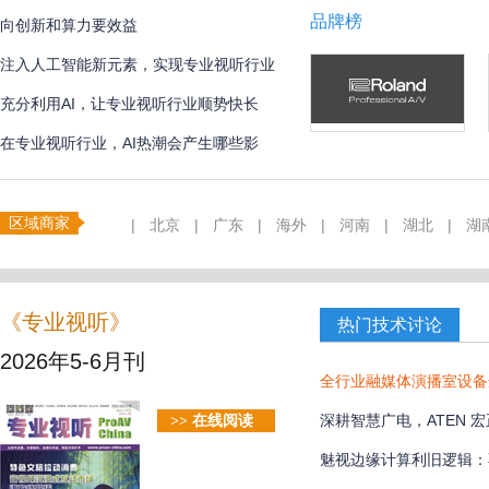
品牌榜
向创新和算力要效益
注入人工智能新元素，实现专业视听行业
创新
充分利用AI，让专业视听行业顺势快长
在专业视听行业，AI热潮会产生哪些影
响？
区域商家
|
北京
|
广东
|
海外
|
河南
|
湖北
|
湖
《专业视听》
热门技术讨论
2026年5-6月刊
全行业融媒体演播室设备选
解决方案
深耕智慧广电，ATEN
>> 在线阅读
魅视边缘计算利旧逻辑：