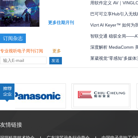
现 AI 秒级治理？
用软件定义 AV｜VING
巴可可立享Hub引入无线
更多往期月刊
混合协作挑战
Vizrt AI Keyer™
智联交通 稳驭全局——
订阅杂志
ATEN宏正
深度解析 MediaCo
专业视听电子周刊订阅
更多
案
莱葳视觉“零感知”多媒
友情链接
深圳科学技术协会
广东演艺设备行业商会
中国电子音响工业