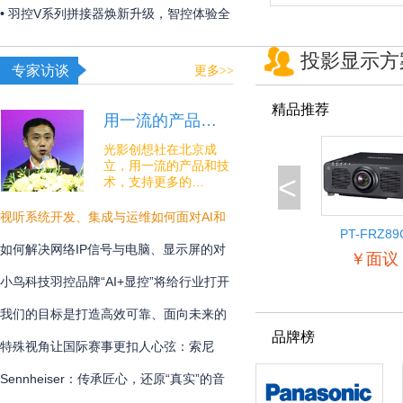
夏日线下经济突破“屏”障！
• 羽控V系列拼接器焕新升级，智控体验全
面跃升！
投影显示方
专家访谈
更多>>
精品推荐
用一流的产品…
光影创想社在北京成
立，用一流的产品和技
<
术，支持更多的…
视听系统开发、集成与运维如何面对AI和
PT-FRZ89
安全的挑战？
如何解决网络IP信号与电脑、显示屏的对
￥面议
接难题？
小鸟科技羽控品牌“AI+显控”将给行业打开
怎样的新未来？
我们的目标是打造高效可靠、面向未来的
品牌榜
专业通讯解决方案
特殊视角让国际赛事更扣人心弦：索尼
BRC-AM7在宁波射击世界杯中的系统化应
Sennheiser：传承匠心，还原“真实”的音