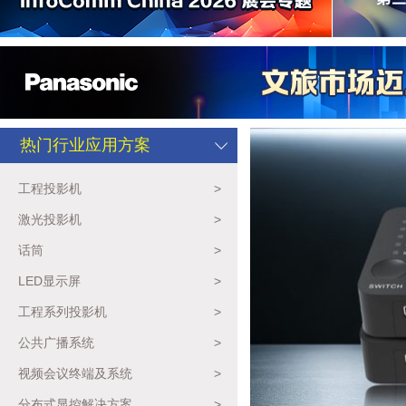
热门行业应用方案
工程投影机
>
激光投影机
>
话筒
>
LED显示屏
>
工程系列投影机
>
公共广播系统
>
视频会议终端及系统
>
分布式显控解决方案
>