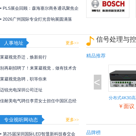
「视觉魔盒2026——光遇非遗」，带来非
• PLS展会回顾：森海塞尔商务通讯聚焦企
遗文化与光影艺术的碰撞！
业及教育解决方案
• 2026广州国际专业灯光音响展圆满落
幕，博世、EV、Dynacord、AVONIC以硬
信号处理与
核实力诠释极致声境
人事地址
更多>>
精品推荐
莱葳视觉乔迁，焕新前行
别再刷招聘了！来莱葳视觉，做有技术含
<
量的事
莱葳视觉急聘，职等你来
迈锐光电深圳公司迁址
分布式4K30
佳耐美电气聘任李霓女士担任中国区总经
入输出节
￥面议
理
专业视听网动态
更多>>
品牌榜
• 第25届深圳国际LED智显新科技春交会