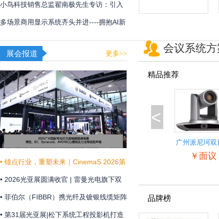
用
频体验
小鸟科技销售总监翟南极先生专访：引入
AI，在新赛道甩开竞争对手
多场景商用显示系统齐头并进----拥抱AI新
时代，不断提升商显技术和显示效果
会议系统方
展会报道
更多>>
精品推荐
<
广州派尼珂双
景自动跟踪教
￥面议
像机
• 锚点行业，重塑未来｜CinemaS 2026第
十三届上海国际电影论坛暨展览会共振启
• 2026光亚展圆满收官 | 雷曼光电旗下双
幕
企联袂演绎“光+未来”
• 菲伯尔（FIBBR）携光纤及镀银线缆矩阵
品牌榜
亮相 HAVE 2026 西安国际高级视听展
• 第31届光亚展|松下系统工程投影机打造