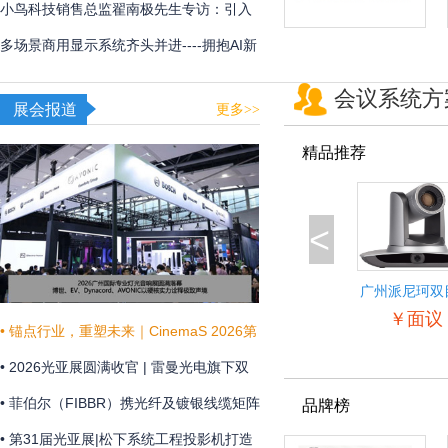
用
频体验
小鸟科技销售总监翟南极先生专访：引入
AI，在新赛道甩开竞争对手
多场景商用显示系统齐头并进----拥抱AI新
时代，不断提升商显技术和显示效果
会议系统方
展会报道
更多>>
精品推荐
<
广州派尼珂双
景自动跟踪教
￥面议
像机
• 锚点行业，重塑未来｜CinemaS 2026第
十三届上海国际电影论坛暨展览会共振启
• 2026光亚展圆满收官 | 雷曼光电旗下双
幕
企联袂演绎“光+未来”
• 菲伯尔（FIBBR）携光纤及镀银线缆矩阵
品牌榜
亮相 HAVE 2026 西安国际高级视听展
• 第31届光亚展|松下系统工程投影机打造