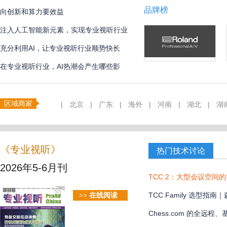
品牌榜
向创新和算力要效益
注入人工智能新元素，实现专业视听行业
创新
充分利用AI，让专业视听行业顺势快长
在专业视听行业，AI热潮会产生哪些影
响？
区域商家
|
北京
|
广东
|
海外
|
河南
|
湖北
|
湖
《专业视听》
热门技术讨论
2026年5-6月刊
TCC 2：大型会议空间
TCC Family 选型
>> 在线阅读
款？
Chess.com 的全远