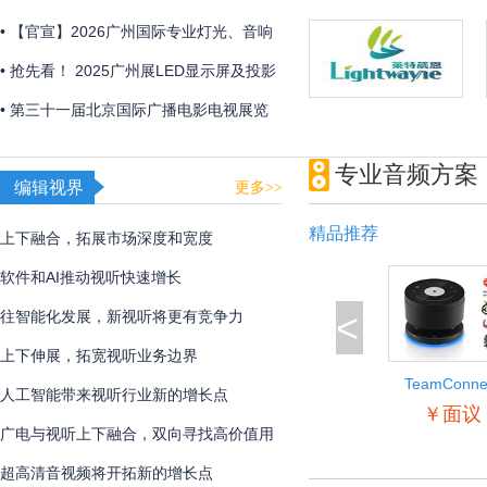
2026年初召开
• 【官宣】2026广州国际专业灯光、音响
展全新展区规划首发 ，全球招展正式启
• 抢先看！ 2025广州展LED显示屏及投影
动！
产品企业展品合集
• 第三十一届北京国际广播电影电视展览
会圆满闭幕
专业音频方案
编辑视界
更多>>
精品推荐
上下融合，拓展市场深度和宽度
软件和AI推动视听快速增长
<
往智能化发展，新视听将更有竞争力
上下伸展，拓宽视听业务边界
TeamConne
人工智能带来视听行业新的增长点
Wireless
￥面议
广电与视听上下融合，双向寻找高价值用
户
超高清音视频将开拓新的增长点