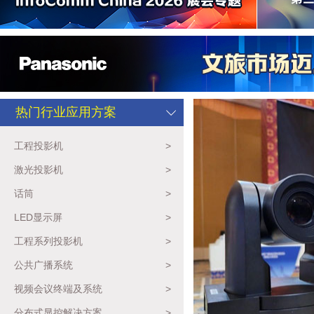
热门行业应用方案
工程投影机
>
激光投影机
>
话筒
>
LED显示屏
>
工程系列投影机
>
公共广播系统
>
视频会议终端及系统
>
分布式显控解决方案
>