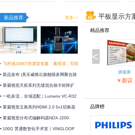
平板显示方
新品推荐
更多>>
精品推荐
<
• 飞利浦2006T的课堂答案：看得清，写得
拼接屏
真，听得明
• 新品发布 |美乐威推出旗舰级多网聚合路
55BDL5057
￥面议
由器Pro Router Max，为关键业务提供更
• 莱葳视觉天权系列无缝混合插卡矩阵扩
稳定可靠的网络连接
展和维护方便
• 一机多流，全域适配｜Lumens VC-R32
品牌榜
摄像机全新上市
• 莱葳视觉玉衡系列HDMI 2.0 5x1切换器
支持4K@60Hz 4:4:4分辨率及18Gbps视
• 莱葳视觉分布式编解码器NDX-J200-
频带宽
ENC助您实现画质同步
• 100G 贯通数智化手术室｜VINGLOOP