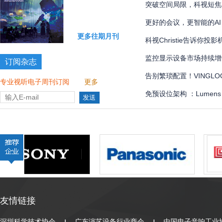
国际象棋比赛多达 300 
突破空间局限，科视短焦
更好的会议，更智能的AI
更多往期月刊
科视Christie告诉你
监控显示设备市场持续增
订阅杂志
告别繁琐配置！VINGLOOP
专业视听电子周刊订阅
更多
管理界面全解
免预设位架构 ：Lumen
全自动化
友情链接
深圳科学技术协会
广东演艺设备行业商会
中国电子音响工业