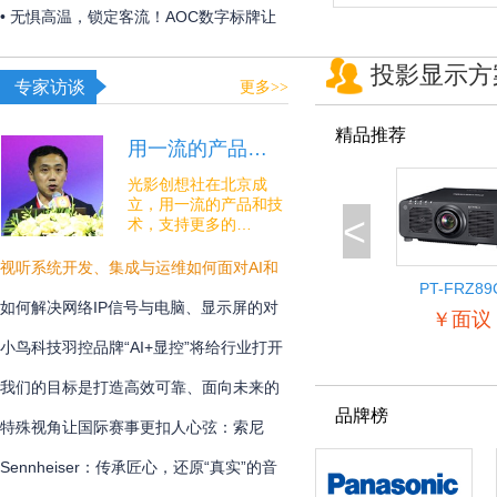
构建 OR over IP 网络底座
• 无惧高温，锁定客流！AOC数字标牌让
夏日线下经济突破“屏”障！
投影显示方
专家访谈
更多>>
精品推荐
用一流的产品…
光影创想社在北京成
立，用一流的产品和技
<
术，支持更多的…
视听系统开发、集成与运维如何面对AI和
PT-FRZ89
安全的挑战？
如何解决网络IP信号与电脑、显示屏的对
￥面议
接难题？
小鸟科技羽控品牌“AI+显控”将给行业打开
怎样的新未来？
我们的目标是打造高效可靠、面向未来的
品牌榜
专业通讯解决方案
特殊视角让国际赛事更扣人心弦：索尼
BRC-AM7在宁波射击世界杯中的系统化应
Sennheiser：传承匠心，还原“真实”的音