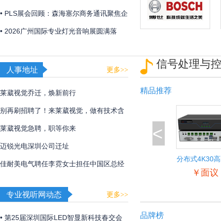
「视觉魔盒2026——光遇非遗」，带来非
• PLS展会回顾：森海塞尔商务通讯聚焦企
遗文化与光影艺术的碰撞！
业及教育解决方案
• 2026广州国际专业灯光音响展圆满落
幕，博世、EV、Dynacord、AVONIC以硬
信号处理与
核实力诠释极致声境
人事地址
更多>>
精品推荐
莱葳视觉乔迁，焕新前行
别再刷招聘了！来莱葳视觉，做有技术含
<
量的事
莱葳视觉急聘，职等你来
迈锐光电深圳公司迁址
分布式4K30
佳耐美电气聘任李霓女士担任中国区总经
入输出节
￥面议
理
专业视听网动态
更多>>
品牌榜
• 第25届深圳国际LED智显新科技春交会