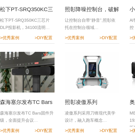
松下PT-SRQ350KC三
照彰降噪控制台，破解
小
芯片DLP投影机
指挥中心降噪难题
效
松下PT-SRQ350KC三芯片
让控制台自带“静音”,照彰依
A
DLP投影机，34100流明…
托在控制台领域…
控
>优秀案例
>DIY配置
>优秀案例
>DIY配置
>
森海塞尔发布TC Bars
照彰凌傲系列
奥
固件升级，全面提升会
程
森海塞尔发布TC Bars固件升
凌傲系列采用刀锋现代美学
M
级，全面提升会议…
设计，融入跑车概念…
1
议体验
距
>优秀案例
>DIY配置
>优秀案例
>DIY配置
>