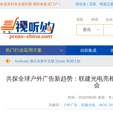
欢迎来到专业视听网-视听购集成门户！
请登录
|
买家、商家注
投影
拼接
会议
资讯
热门行业应用方案
自助集成
· Audinate 推出全新中文版 Dante 培训计划
· BIRTV2026整体日程官宣
共探全球户外广告新趋势：联建光电亮相W
会
· 从“看见全貌”到“身心共感” | “壁彩京华”第三场展览在松下安
· 年度必赴约！9月15-17日，闻信第28届广告新科技上海秋交
时间：2026/06/05 来源：
关键词：
户外广告、联建光电、WOO 2
· 面对不断升级的文旅亮化市场，你拿什么参与竞争？