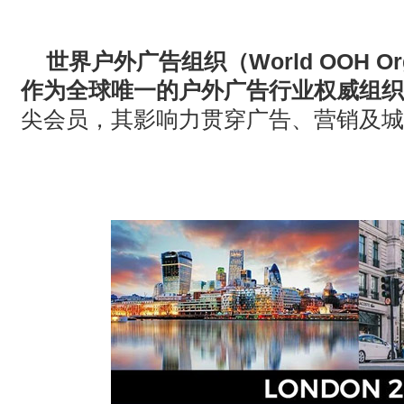
· AVONIC摄像机 × Bosch DICENTIS会议系统保障二十国央
世界户外广告组织（World OOH Org
· Extron 七月新闻集锦
作为全球唯一的户外广告行业权威组织
· 松下投影机赋能LYMB.iO的MultiBall系统，打造新一代体育
尖会员，其影响力贯穿广告、营销及城