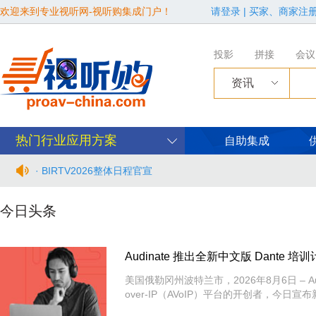
欢迎来到专业视听网-视听购集成门户！
请登录
|
买家、商家注
投影
拼接
会议
资讯
· Audinate 推出全新中文版 Dante 培训计划
热门行业应用方案
自助集成
· BIRTV2026整体日程官宣
· 从“看见全貌”到“身心共感” | “壁彩京华”第三场展览在松下安
今日头条
· 年度必赴约！9月15-17日，闻信第28届广告新科技上海秋交
Audinate 推出全新中文版 Dante 培
· 面对不断升级的文旅亮化市场，你拿什么参与竞争？
美国俄勒冈州波特兰市，2026年8月6日 – Audinat
over-IP（AVoIP）平台的开创者，今日宣
· AVONIC摄像机 × Bosch DICENTIS会议系统保障二十国央