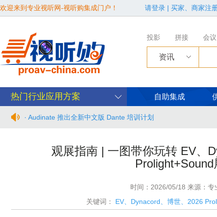
欢迎来到专业视听网-视听购集成门户！
请登录
|
买家、商家注
投影
拼接
会议
资讯
热门行业应用方案
自助集成
· Audinate 推出全新中文版 Dante 培训计划
· BIRTV2026整体日程官宣
观展指南 | 一图带你玩转 EV、Dyn
Prolight+Sou
· 从“看见全貌”到“身心共感” | “壁彩京华”第三场展览在松下安
· 年度必赴约！9月15-17日，闻信第28届广告新科技上海秋交
时间：2026/05/18 来源：
关键词：
EV、Dynacord、博世、2026 Pro
· 面对不断升级的文旅亮化市场，你拿什么参与竞争？