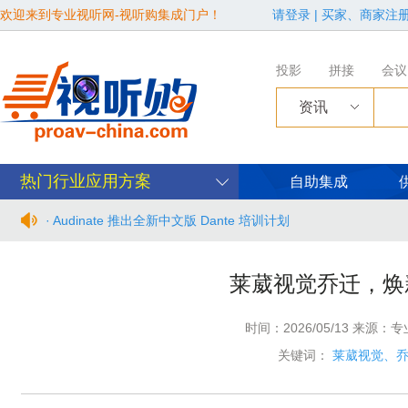
欢迎来到专业视听网-视听购集成门户！
请登录
|
买家、商家注
投影
拼接
会议
资讯
热门行业应用方案
自助集成
· Audinate 推出全新中文版 Dante 培训计划
· BIRTV2026整体日程官宣
莱葳视觉乔迁，焕
· 从“看见全貌”到“身心共感” | “壁彩京华”第三场展览在松下安
时间：2026/05/13 来源：
· 年度必赴约！9月15-17日，闻信第28届广告新科技上海秋交
关键词：
莱葳视觉、
· 面对不断升级的文旅亮化市场，你拿什么参与竞争？