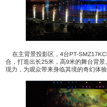
在主背景投影区，
4
台
PT-SMZ17KC
合，打造出长
25
米，高
9
米的舞台背景
现力，为观众带来身临其境的奇幻体验