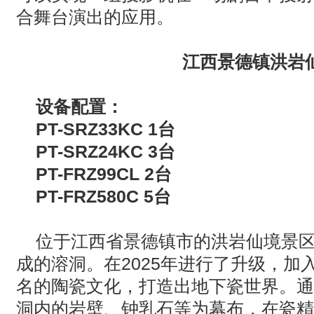
合舞台演出的应用。
江西景德镇洪岩
设备配置：
PT-SRZ33KC 1
台
PT-SRZ24KC 3
台
PT-FRZ99CL 2
台
PT-FRZ580C 5
台
位于江西省景德镇市的洪岩仙境景
成的溶洞。在
2025
年进行了升级，加
名的陶瓷文化，打造出地下瓷世界。通
洞内的岩壁、钟乳石等为幕布，在瓷精