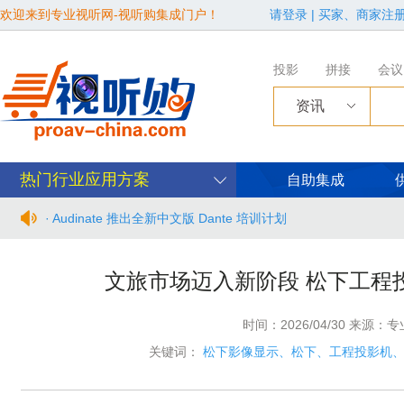
欢迎来到专业视听网-视听购集成门户！
请登录
|
买家、商家注
投影
拼接
会议
资讯
热门行业应用方案
自助集成
· Audinate 推出全新中文版 Dante 培训计划
· BIRTV2026整体日程官宣
文旅市场迈入新阶段 松下工程
· 从“看见全貌”到“身心共感” | “壁彩京华”第三场展览在松下安
时间：2026/04/30 来源：
· 年度必赴约！9月15-17日，闻信第28届广告新科技上海秋交
关键词：
松下影像显示、松下、工程投影机
· 面对不断升级的文旅亮化市场，你拿什么参与竞争？