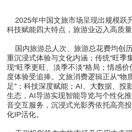
· AVONIC摄像机 × Bosch DICENTIS会议系统保障二十国央
2025
年中国文旅市场呈现出规模跃
· Extron 七月新闻集锦
科技赋能四大特点‌，旅游业迈入高质
· 松下投影机赋能LYMB.iO的MultiBall系统，打造新一代体育
国内旅游总人次、旅游总花费均创
重沉浸式体验与文化内涵；传统“旺季
现“‌旺季更旺、淡季不淡‌”格局；情
度体验受追捧。文旅消费逻辑正从“物质
足‌”；科技深度赋能；
AI
、大数据、投
生态，‌
AI
导游‌实现智能导览与个性化推
音交互服务，‌沉浸式光影秀‌依托高亮
化
IP
活化。