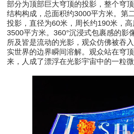
部分为顶部巨大穹顶的投影，整个穹顶
结构构成，总面积约
3000
平方米。第
投影，直径为
60
米，周长约
190
米，高
3500
平方米。
360
°沉浸式包裹感的影
所及皆是流动的光影，观众仿佛被吞入
实世界的边界瞬间溶解。观众站在穹顶
来，人成了漂浮在光影宇宙中的一粒微