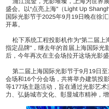
浦江流金，光影璀璨，上海为世界
盛会。以“点亮上海”（
Light Up Shangh
国际光影节于
2025
年
9
月
19
日晚在徐汇
开幕。
松下系统工程投影机作为“第二届上
指定品牌”，继去年的首届上海国际光
后，今年再次在主会场拉开这场光影盛
第二届上海国际光影节于
9
月
19
日至
会场和
16
个分会场，共将举办建筑投
等
177
场主题活动，旨在通过光影艺术
力、弘扬城市文化、彰显城市精神，增