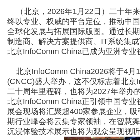
· AVONIC摄像机 × Bosch DICENTIS会议系统保障二十国央
（北京，2026年1月22日）二十年
终以专业、权威的平台定位，推动中国专业
· Extron 七月新闻集锦
全球化发展与拓展国际版图。通过长期
· 松下投影机赋能LYMB.iO的MultiBall系统，打造新一代体育
制造商、解决方案提供商、IT系统集
北京InfoComm China已成为亚
北京InfoComm China2026将
(CNCC)盛大举办，这不仅标志着北京Inf
二十周年里程碑，也将为2027年举办
北京InfoComm China正引领中
展会现场将汇聚超400家参展企业，吸引
期行业峰会将云集专家领袖，在智慧舞
沉浸体验技术展示也将为观众呈现视听