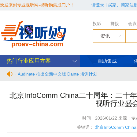
欢迎来到专业视听网-视听购集成门户！
请登录
|
买家、商家注
投影
拼接
会议
资讯
热门行业应用方案
自助集成
· Audinate 推出全新中文版 Dante 培训计划
· BIRTV2026整体日程官宣
北京InfoComm China二十周年：
视听行业盛
· 从“看见全貌”到“身心共感” | “壁彩京华”第三场展览在松下安
· 年度必赴约！9月15-17日，闻信第28届广告新科技上海秋交
时间：2026/01/22 来源：
关键词：
北京InfoComm Ch
· 面对不断升级的文旅亮化市场，你拿什么参与竞争？