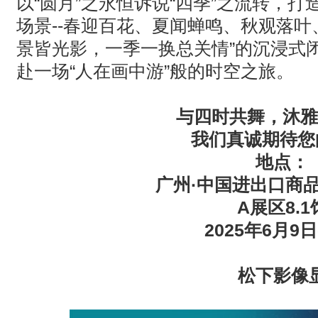
以“圆月”之永恒诉说“四季”之流转，
场景
--
春迎百花、夏闻蝉鸣、秋观落叶
景皆光影，一季一换总关情”的沉浸式
赴一场“人在画中游”般的时空之旅。
与四时共舞，沐雅
我们真诚期待您
地点：
广州·中国进出口商
A
展区
8.1
2025
年
6
月
9
日
松下影像