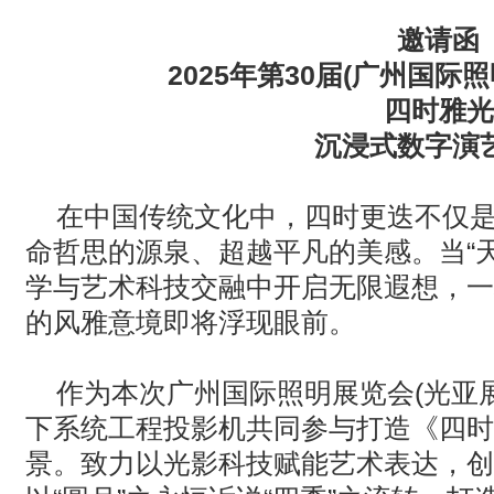
· AVONIC摄像机 × Bosch DICENTIS会议系统保障二十国央
邀请函
2025
年第
30
届
(
广州国际照
· Extron 七月新闻集锦
四时雅光
· 松下投影机赋能LYMB.iO的MultiBall系统，打造新一代体育
沉浸式数字演
在中国传统文化中，四时更迭不仅
命哲思的源泉、超越平凡的美感。当“
学与艺术科技交融中开启无限遐想，一
的风雅意境即将浮现眼前。
作为本次广州国际照明展览会
(
光亚
下系统工程投影机共同参与打造《四时
景。致力以光影科技赋能艺术表达，创