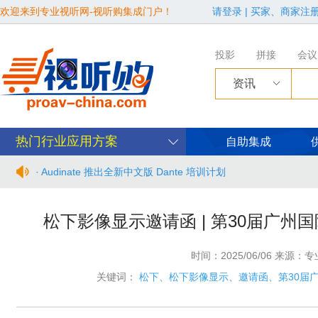
欢迎来到专业视听网-视听购集成门户！
请登录
|
买家、商家注
投影
拼接
会议
资讯
热门行业应用方案
自助集成
· Audinate 推出全新中文版 Dante 培训计划
· BIRTV2026整体日程官宣
松下影像显示邀请函 | 第30届广
· 从“看见全貌”到“身心共感” | “壁彩京华”第三场展览在松下安
时间：2025/06/06 来源：
· 年度必赴约！9月15-17日，闻信第28届广告新科技上海秋交
关键词：
松下、松下影像显示、邀请函、第30届
· 面对不断升级的文旅亮化市场，你拿什么参与竞争？