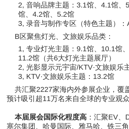
2, 音响品牌主题：
3.1
馆、
4.1
馆、
5
馆、
4.2
馆、
5.2
馆
3, 录音与制作专区（特色主题）：
B
区聚焦灯光、文旅娱乐品类：
1, 专业灯光主题：
9.1
馆、
10.1
馆
11.2
馆（共
6
大灯光主题展厅）
2, 光影显示元宇宙
/KTV·
文旅娱乐
3, KTV·
文旅娱乐主题：
13.2
馆
共汇聚‌
2227
家海内外参展企业‌，覆
预计吸引超
11
万名来自全球的专业观
本届展会国际化程度高
：汇聚
EV
、
塞尔集团、哈曼国际、雅马哈、铁三角