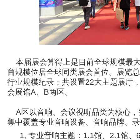
本届展会算得上是目前全球规模最
商规模位居全球同类展会首位‌。展览总
行业规模纪录；共设置
22
大主题展厅
会展馆
A
、
B
两区。
A
区以音响、会议视听品类为核心，
集中覆盖专业音响设备、音响品牌、录
1, 专业音响主题：
1.1
馆、
2.1
馆、
6