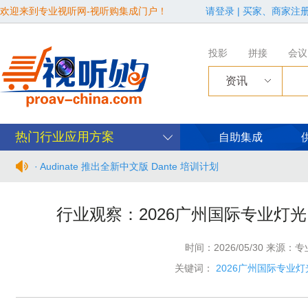
欢迎来到专业视听网-视听购集成门户！
请登录
|
买家、商家注
投影
拼接
会议
资讯
热门行业应用方案
自助集成
· Audinate 推出全新中文版 Dante 培训计划
· BIRTV2026整体日程官宣
行业观察：2026广州国际专业灯
· 从“看见全貌”到“身心共感” | “壁彩京华”第三场展览在松下安
时间：2026/05/30 来源：
· 年度必赴约！9月15-17日，闻信第28届广告新科技上海秋交
关键词：
2026广州国际专业
· 面对不断升级的文旅亮化市场，你拿什么参与竞争？