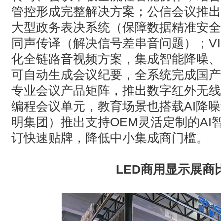
管控形成完整解决方案；公信会议推出
大型政务表决系统（保障数据精准安全
同声传译（解决信号差串音问题）；
V
化全链路音视频方案，集成智能降噪、
可自动生成会议纪要，全系统完成国产
专业会议产品矩阵，推出数字红外无线
编程会议单元，教育场景也搭载
AI
降噪
明集团）推出支持
OEM
灵活定制的
AI
订快速贴牌，降低中小集成商门槛。
LED
商用显示展商