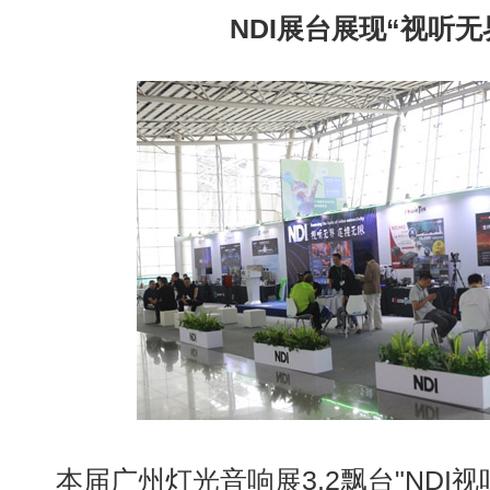
NDI
展台展现“视听无
本届广州灯光音响展
3.2
飘台
"NDI
视