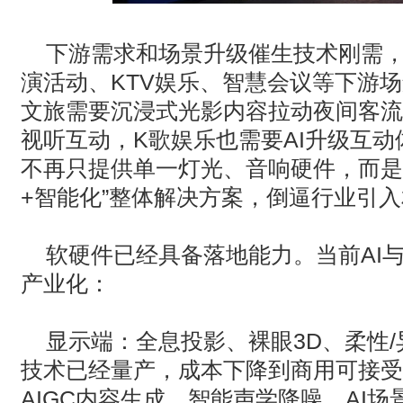
‌下游需求和场景升级催生技术刚需‌
演活动、
KTV
娱乐、智慧会议等下游场
文旅需要沉浸式光影内容拉动夜间客流
视听互动，
K
歌娱乐也需要
AI
升级互动
不再只提供单一灯光、音响硬件，而是
+
智能化”整体解决方案，倒逼行业引
软硬件已经具备落地能力‌。当前
AI
产业化：
显示端：全息投影、裸眼
3D
、柔性
/
技术已经量产，成本下降到商用可接受
AIGC
内容生成、智能声学降噪、
AI
场