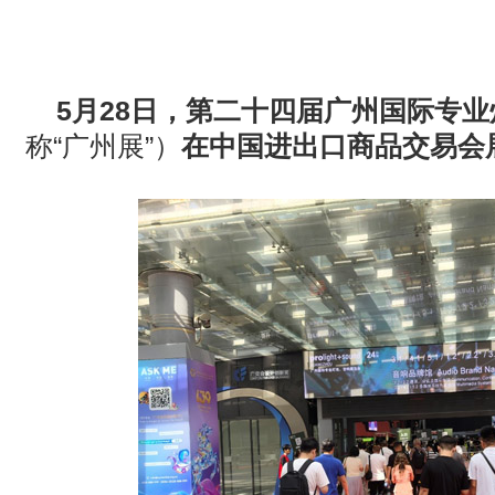
· AVONIC摄像机 × Bosch DICENTIS会议系统保障二十国央
· Extron 七月新闻集锦
5
月
28
日，第二十四届广州国际专业
· 松下投影机赋能LYMB.iO的MultiBall系统，打造新一代体育
称
“
广州展
”
）
在中国进出口商品交易会