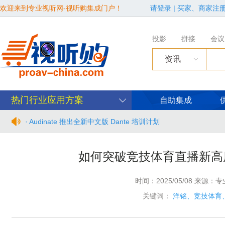
欢迎来到专业视听网-视听购集成门户！
请登录
|
买家、商家注
投影
拼接
会议
资讯
热门行业应用方案
自助集成
· Audinate 推出全新中文版 Dante 培训计划
· BIRTV2026整体日程官宣
如何突破竞技体育直播新高
· 从“看见全貌”到“身心共感” | “壁彩京华”第三场展览在松下安
时间：2025/05/08 来源：
· 年度必赴约！9月15-17日，闻信第28届广告新科技上海秋交
关键词：
洋铭、竞技体育
· 面对不断升级的文旅亮化市场，你拿什么参与竞争？