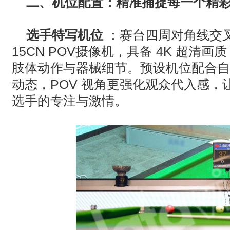
二、机位配置：精准捕捉每一个精
选手特写机位
：赛台四周对角线交
15CN POV
摄像机，具备
4K
超清画质
肢体动作与器械细节。预设机位配合自
动态，
POV
视角更强化观众代入感，
选手的专注与激情。