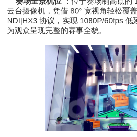
赛场全景机位
：位于赛场制高点的
云台摄像机，凭借
80°
宽视角轻松覆
NDI|HX3
协议，实现
1080P/60fps
低
为观众呈现完整的赛事全貌。