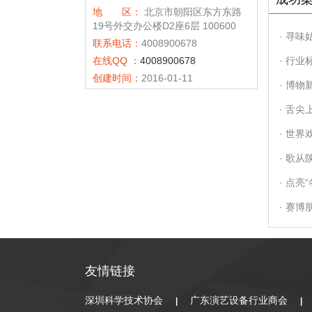
地 区：
北京市朝阳区东方东路
19号外交办公楼D2座6层 100600
· 寻味
联系电话：
4008900678
在线QQ ：
4008900678
筵」
· 行业
创建时间：
2016-01-11
视界
· 博物
世界
· 舌尖
的双重
· 世
· 歌
乐典籍
· 点
· 赛
PART
友情链接
深圳科学技术协会
广东演艺设备行业商会
|
|