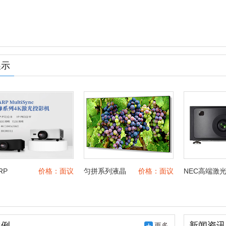
展示
RP
价格：面议
匀拼系列液晶
价格：面议
NEC高端激
tiSync先锋
工程显示器
工程投影机
4K激光投
案例
新闻资讯
更多