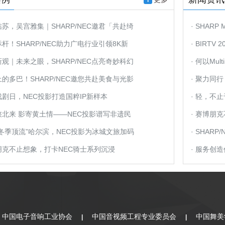
姑苏，吴宫雅集｜SHARP/NEC邀君「共赴绮
· SHARP
标杆！SHARP/NEC助力广电行业引领8K新
· BIRT
新观｜未来之眼，SHARP/NEC点亮奇妙科幻
见证！
· 何以Mu
上的多巴！SHARP/NEC邀您共赴美食与光影
· 聚力同行
盛宴！
界戏剧日，NEC投影打造国粹IP新样本
大会圆满
· 轻，不
从陕北来 影寄黄土情——NEC投影谱写非遗民
· 赛博朋
亮“冬季顶流”哈尔滨，NEC投影为冰城文旅加码
PARTY K
· SHAR
博朋克不止想象，打卡NEC骑士系列沉浸
幕
· 服务创
Y K新贵
评价体系
中国电子音响工业协会
中国音视频工程专业委员会
中国舞美
|
|