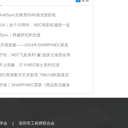
 MultiSync先锋系列4K激光投影机
V 2024｜这个10周年，NEC电影机邀您一起
ltiSync｜跨越世纪的光迹
 共谱新篇——2024年SHARP/NEC渠道
召开
止于轻，NEC飞鱼系列“赢”战多元场景应用
克不止想象，打卡NEC骑士系列沉浸
新贵
P/NEC再探数字艺术新境 798CUBE新展启
造价值｜SHARP/NEC荣获《商品售后服务
》五星级认证！
学会
深圳市工程师联合会
|