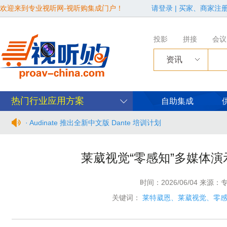
欢迎来到专业视听网-视听购集成门户！
请登录
|
买家、商家注
投影
拼接
会议
资讯
热门行业应用方案
自助集成
· Audinate 推出全新中文版 Dante 培训计划
· BIRTV2026整体日程官宣
莱葳视觉“零感知”多媒体
· 从“看见全貌”到“身心共感” | “壁彩京华”第三场展览在松下安
时间：2026/06/04 来源
· 年度必赴约！9月15-17日，闻信第28届广告新科技上海秋交
关键词：
莱特葳恩、莱葳视觉、零
· 面对不断升级的文旅亮化市场，你拿什么参与竞争？