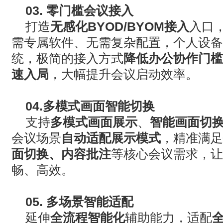
03.
零门槛会议接入
打造
无感化
BYOD/BYOM
接入
入口
需专属软件、无需复杂配置，个人设备
统，极简的接入方式
降低办公协作门槛
速入局
，大幅提升会议启动效率。
04.
多模式画面智能切换
支持
多模式画面展示
、
智能画面切
会议场景
自动适配展示模式
，精准满足
面切换、内容批注
等核心会议需求，让
畅、高效。
05.
多场景智能适配
延伸
全流程智能化
辅助能力，适配