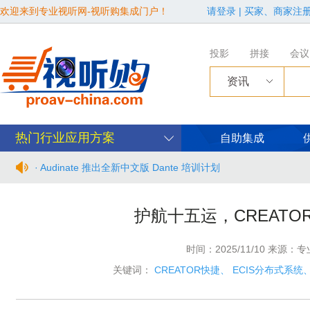
欢迎来到专业视听网-视听购集成门户！
请登录
|
买家、商家注
投影
拼接
会议
资讯
热门行业应用方案
自助集成
· Audinate 推出全新中文版 Dante 培训计划
· BIRTV2026整体日程官宣
护航十五运，CREATO
· 从“看见全貌”到“身心共感” | “壁彩京华”第三场展览在松下安
时间：2025/11/10 来源：
· 年度必赴约！9月15-17日，闻信第28届广告新科技上海秋交
关键词：
CREATOR快捷
、
ECIS分布式系统
· 面对不断升级的文旅亮化市场，你拿什么参与竞争？