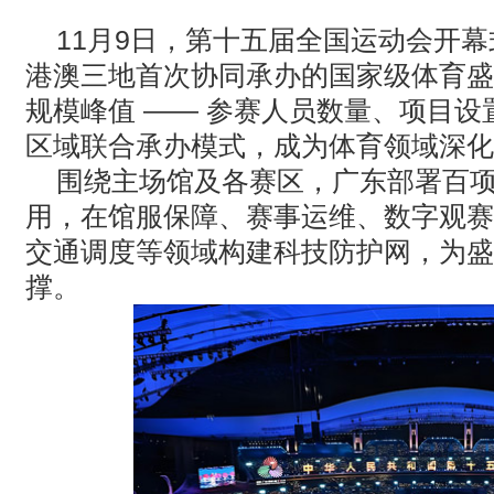
· AVONIC摄像机 × Bosch DICENTIS会议系统保障二十国央
11月
9
日，第十五届全国运动会开幕
港澳三地首次协同承办的国家级体育盛
· Extron 七月新闻集锦
规模峰值 —— 参赛人员数量、项目
· 松下投影机赋能LYMB.iO的MultiBall系统，打造新一代体育
区域联合承办模式，成为体育领域深化
围绕主场馆及各赛区，广东部署百
用，在馆服保障、赛事运维、数字观赛
交通调度等领域构建科技防护网，为盛
撑。