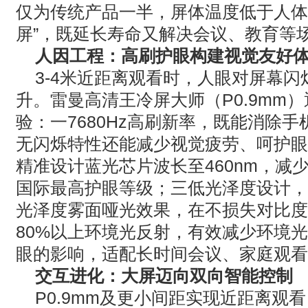
仅为传统产品一半，屏体温度低于人体
屏
”
，既延长寿命又解决会议、教育等
人因工程：高刷护眼构建视觉友好
3-4
米近距离观看时，人眼对屏幕闪
升。雷曼高清王冷屏大师（
P0.9mm
）
验：一
7680Hz
高刷新率，既能消除手
无闪烁特性还能减少视觉疲劳、呵护眼
精准设计蓝光芯片波长至
460nm
，减
国际最高护眼等级；三低光泽度设计，
光泽度雾面哑光效果，在不损失对比度
80%
以上环境光反射，有效减少环境
眼的影响，适配长时间会议、家庭观看
交互进化：大屏迈向双向智能控制
P0.9mm
及更小间距实现近距离观看