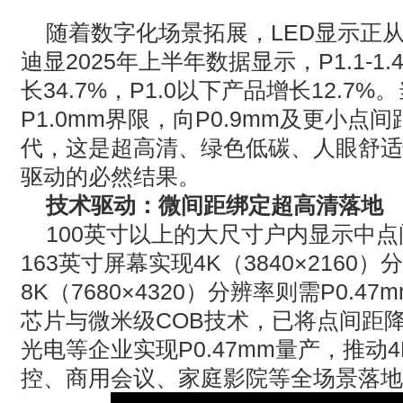
· Extron 七月新闻集锦
随着数字化场景拓展，LED
显示正
迪显
2025
年上半年数据显示，
P1.1-1.
· 松下投影机赋能LYMB.iO的MultiBall系统，打造新一代体育
长
34.7%
，
P1.0
以下产品增长
12.7%
。
· TCC Family 选型指南｜森海塞尔三款天花阵列麦克风，该选
P1.0mm
界限，向
P0.9mm
及更小点间
代，这是超高清、绿色低碳、人眼舒适
驱动的必然结果。
技术驱动：微间距绑定超高清落地
100
英寸以上的大尺寸户内显示中点
163
英寸屏幕实现
4K
（
3840×2160
）分
8K
（
7680×4320
）分辨率则需
P0.47
芯片与微米级
COB
技术，已将点间距
光电等企业实现
P0.47mm
量产，推动
4
控、商用会议、家庭影院等全场景落地