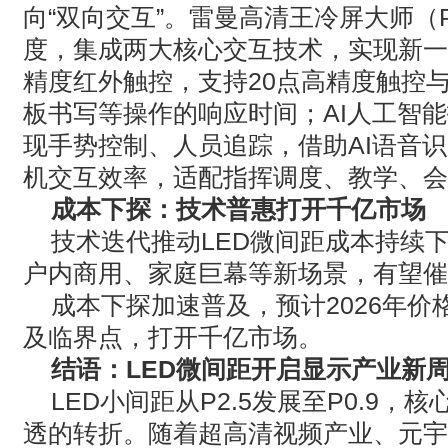
向
“
双向交互
”
。雷曼高清王冷屏大师（
度，集成两大核心交互技术，实现新一
精度红外触控，支持
20
点高精度触控
板书写等操作的响应时间；
AI
人工智能
现手势控制、人员追踪，借助
AI
语音识
机交互效率，适配指挥调度、教学、会
成本下探：技术普惠打开千亿市场
技术迭代推动
LED
微间距成本持续
户内商用、家庭巨幕等新场景，有望催
成本下探加速普及，预计
2026
年价
及临界点，打开千亿市场。
结语：
LED
微间距开启显示产业新
LED
小间距从
P2.5
发展至
P0.9
，核
透的转折。随着超高清视频产业、元宇