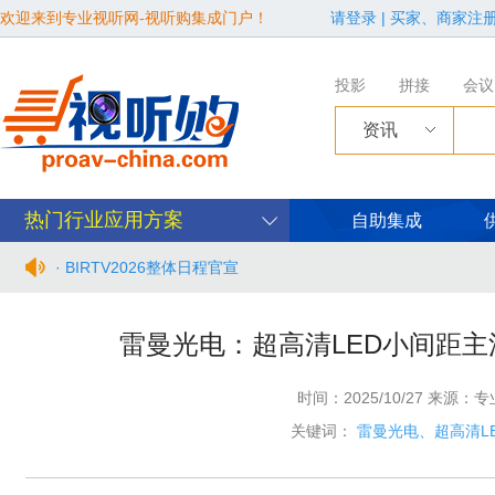
欢迎来到专业视听网-视听购集成门户！
请登录
|
买家、商家注
投影
拼接
会议
资讯
热门行业应用方案
自助集成
· BIRTV2026整体日程官宣
· 从“看见全貌”到“身心共感” | “壁彩京华”第三场展览在松下安
雷曼光电：超高清LED小间距主流
· 年度必赴约！9月15-17日，闻信第28届广告新科技上海秋交
时间：2025/10/27 来源：
· 面对不断升级的文旅亮化市场，你拿什么参与竞争？
关键词：
雷曼光电、超高清L
· AVONIC摄像机 × Bosch DICENTIS会议系统保障二十国央