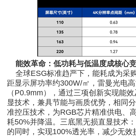
能效革命：低功耗与低温度成核心
全球
ESG
标准趋严下，能耗成为采
距显示屏功率约
300W/
㎡，雷曼光电高
（
P0.9mm
），通过三项创新实现能效
显技术，兼具节能与画质优势，相同分
准控压技术，为
RGB
芯片精准供电、
耗
50%
并降温。三底黑无损直显技术：
的同时，实现
100%
透光率，减少无效