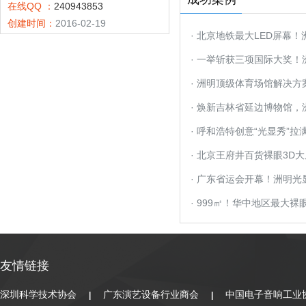
在线QQ ：
240943853
创建时间：
2016-02-19
· 北京地铁最大LED屏幕
米“艺术长廊”
· 一举斩获三项国际大奖
字大展惊艳全球
· 洲明顶级体育场馆解决方
场热情！
· 焕新吉林省延边博物馆，
新花样
· 呼和浩特创意“光显秀”
· 北京王府井百货裸眼3D大
LED超清大屏激活商圈经济
· 广东省运会开幕！洲明
育综合体
· 999㎡！华中地区最大
武汉点亮！
友情链接
深圳科学技术协会
广东演艺设备行业商会
中国电子音响工业
|
|