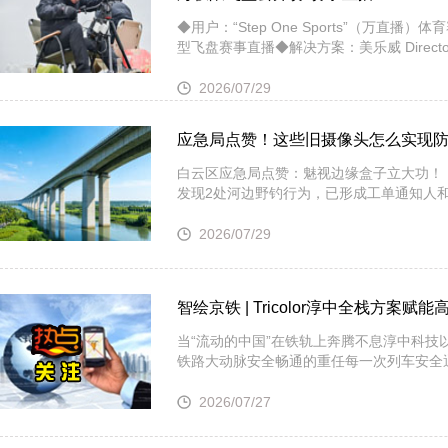
◆用户：“Step One Sports”（万
型飞盘赛事直播◆解决方案：美乐威 Direct
2026/07/29
应急局点赞！这些旧摄像头怎么实现
白云区应急局点赞：魅视边缘盒子立大功！ 
发现2处河边野钓行为，已形成工单通知人
2026/07/29
智绘京铁 | Tricolor淳中全栈方案
当“流动的中国”在铁轨上奔腾不息淳中科
铁路大动脉安全畅通的重任每一次列车安全
2026/07/27