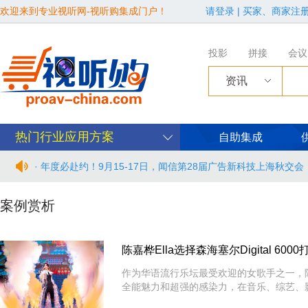
欢迎来到专业视听网-视听购集成门户！
请登录
|
买家、商家注
投影
拼接
会议
资讯
· 从“看见全貌”到“身心共感” | “壁彩京华”第三场展览在松下安
热门行业应用方案
自助集成
· 年度必赴约！9月15-17日，闻信第28届广告新科技上海秋交
· 面对不断升级的文旅亮化市场，你拿什么参与竞争？
案例赏析
· AVONIC摄像机 × Bosch DICENTIS会议系统保障二十国央
陈嘉桦Ella选择森海塞尔Digital 6
· Extron 七月新闻集锦
作为华语流行乐坛最受欢迎的女歌手之一，陈
全能魅力和超强的感染力，在音乐、综艺、
· 松下投影机赋能LYMB.iO的MultiBall系统，打造新一代体育