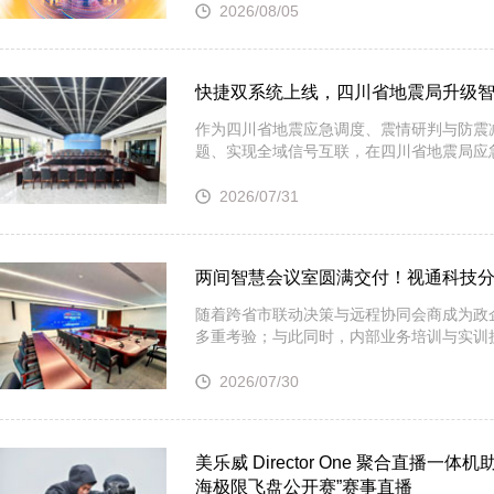
2026/08/05
· TCC Family 选型指南｜森海塞尔三款天花阵列麦克风，该选
· 【BIRTV发布】万象视听，向新而生，BIRTV2026即将开幕！
快捷双系统上线，四川省地震局升级
作为四川省地震应急调度、震情研判与防震
题、实现全域信号互联，在四川省地震局应
2026/07/31
两间智慧会议室圆满交付！视通科技
随着跨省市联动决策与远程协同会商成为政
多重考验；与此同时，内部业务培训与实训
2026/07/30
美乐威 Director One 聚合直播一体机助
海极限飞盘公开赛”赛事直播