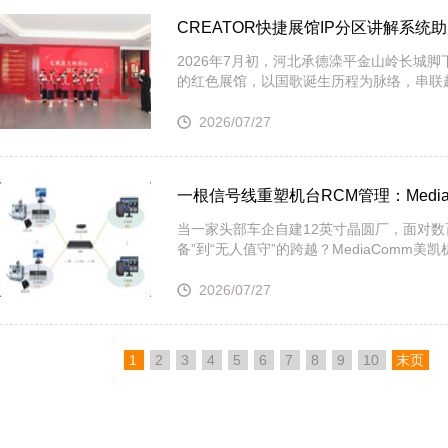
CREATOR快捷展馆IP分区讲解系
2026年7月初，河北承德滦平金山岭长城
的红色展馆，以国歌诞生历程为脉络，串联
2026/07/27
一根信号线重塑机台RCM管理：Med
当一家头部车企自建12英寸晶圆厂，面对数
备”到“无人值守”的跨越？MediaComm
2026/07/27
1
2
3
4
5
6
7
8
9
10
末页