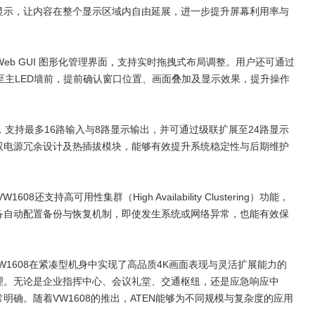
显示，让内容在整个显示区域内自由延展，进一步提升屏幕利用率与
eb GUI
图形化管理界面，支持实时拖拽式布局调整。用户还可通过
至主
LED
墙前，提前确认窗口位置、画面叠加及显示效果，提升操作
，支持最多
16
路输入与
8
路显示输出，并可通过级联扩展至
24
路显示
双电源冗余设计及热插拔模块，能够有效提升系统稳定性与后期维护
VW1608
还支持高可用性集群（
High Availability Clustering
）功能，
备自动配置备份与恢复机制，即使发生系统或网络异常，也能有效保
W1608
在紧凑型机身中实现了高品质
4K
画面表现与灵活扩展能力的
理。无论是企业指挥中心、会议礼堂、交通枢纽，还是应急响应中
常明确。随着
VW1608
的推出，
ATEN
能够为不同规模与复杂度的应用