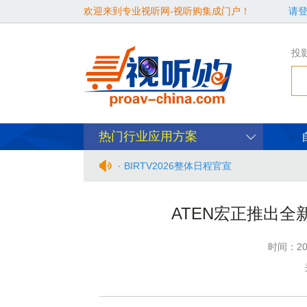
欢迎来到专业视听网-视听购集成门户！
请
投
热门行业应用方案
· BIRTV2026整体日程官宣
· 从“看见全貌”到“身心共感” | “壁彩京华
ATEN宏正推出全
· 年度必赴约！9月15-17日，闻信第28
时间：20
· 面对不断升级的文旅亮化市场，你拿什么
· AVONIC摄像机 × Bosch DICENT