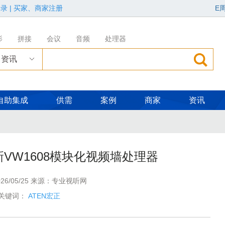
登录
|
买家、商家注册
E
影
拼接
会议
音频
处理器
资讯
自助集成
供需
案例
商家
资讯
”第三场展览在松下安恒影艺空间启幕
新VW1608模块化视频墙处理器
届广告新科技上海秋交会，重磅亮点全揭晓！
26/05/25 来源：专业视听网
参与竞争？
关键词：
ATEN宏正
IS会议系统保障二十国央行行长巴厘岛会议