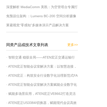
深度解析 MediaComm 美凯：为空管塔台专属打
造的极简交换机管理界面全解
免预设位架构 ：Lumens BC-200 空间分析摄像
造切换器配套方案
莱葳视觉“零感知”多媒体演示产品解决方案
机让语音追踪完全自动化
同类产品或技术文章列表
更多>>
· 智联交通 稳驭全局——ATEN宏正交通运输行
· ATEN宏正智能会议室解决方案：以智慧连接，
业综合解决方案 ATEN宏正
· ATEN宏正：构筑安全行业数字化治理新范式FA
重构高效会议新生态
· ATEN宏正智能会议室解决方案赋能企业数字化
· 赋能多场景应用，ATEN宏正VE8662打造灵活
会议
· ATEN宏正US3384I切换器，赋能现代会议高效
高效传输方案