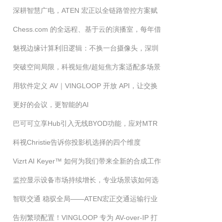
深耕智慧广电，ATEN 宏正以全链路管控方案赋
麦克风，该选哪一款？
Chess.com 的全远程、基于云的演播室，每年借
能融媒产业革新
魅视边缘计算利旧逻辑：不换一台摄像头，深圳
助 NDI 技术转播国际象棋比赛多达 300 天
突破空间局限，科视短焦/超短焦方案适配多场景
这个社区如何实现 AI 秒级治理？
用软件定义 AV｜VINGLOOP 开放 API，让交换
更好的会议，更智能的AI
机进入平台生态
巴可可立享Hub引入无线BYOD功能，应对MTR
科视Christie告诉你投影机选择的四个维度
固定会议平台的混合协作挑战
Vizrt AI Keyer™ 如何为我们带来全新的合成工作
监控显示设备市场持续增长，专业场景该如何选
流程
智联交通 稳驭全局——ATEN宏正交通运输行业
对监控大屏？
告别繁琐配置！VINGLOOP 专为 AV-over-IP 打
综合解决方案 ATEN宏正