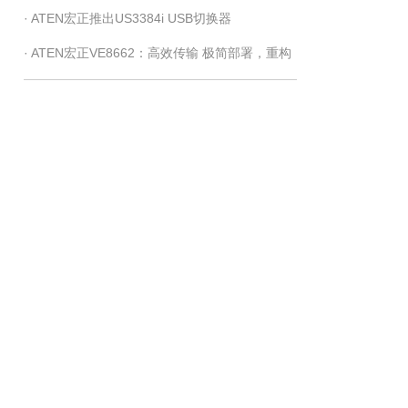
· ATEN宏正推出US3384i USB切换器
分享协作
· ATEN宏正VE8662：高效传输 极简部署，重构
现代视讯传播新范式