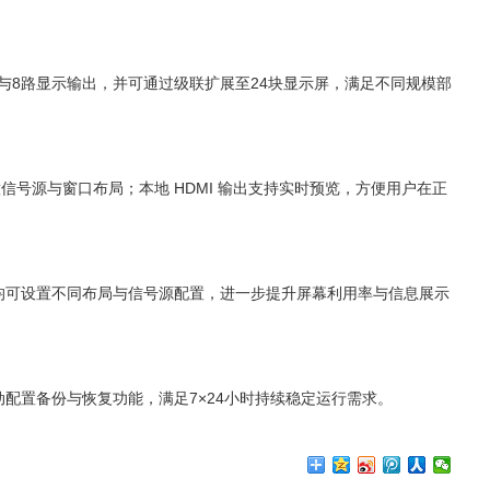
与
8
路显示输出，并可通过级联扩展至
24
块显示屏，满足不同规模部
意信号源与窗口布局；本地
HDMI
输出支持实时预览，方便用户在正
均可设置不同布局与信号源配置，进一步提升屏幕利用率与信息展示
动配置备份与恢复功能，满足
7
×
24
小时持续稳定运行需求。