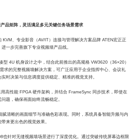
l系统，打造新一代体育与游戏交互体验
墙产品矩阵，灵活满足多元关键任务场景需求
款天花阵列麦克风，该选哪一款？
的
KVM
、专业影音（
AV/IT
）连接与管理解决方案品牌
ATEN
宏正正
，进一步完善旗下专业视频墙产品线。
凑型
4U
机身设计之中，结合此前推出的高规格
VW3620
（
36
×
20
）
需求的完整视频墙解决方案，可广泛应用于企业指挥中心、会议礼
为实时决策与信息调度提供稳定、精准的视觉支持。
采用高性能
FPGA
硬件架构，并结合
FrameSync
同步技术，即使在
迟问题，确保画面始终流畅稳定。
细腻清晰的画面细节与准确色彩表现。同时，系统具备智能升频与内
能带来更出色的视觉效果。
08
也针对无缝视频墙场景进行了深度优化。通过突破传统屏幕边框限