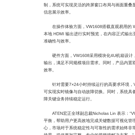
制，系统可实现灵活的跨屏窗口布局与画面重叠
信息展示效率。
在操作体验方面，
VW1608
搭载直观易用的
W
本地
HDMI
输出进行实时预览，在内容正式输出
准确性与效率。
硬件方面，
VW1608
采用模块化
4U
机箱设计
输出，满足不同规模项目需求。同时，产品内置
效率。
针对需要
7
×
24
小时持续运行的高要求环境，
可实现实时镜像与自动故障切换。同时，系统具
障关键业务持续稳定运行。
ATEN
宏正全球副总裁
Nicholas Lin
表示：“
V
平衡，帮助用户更高效地完成关键数据可视化管
心，市场对于系统稳定性与可靠性的需求始终非