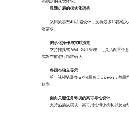
畅稳定的视觉体验。
灵活扩展的模块化架构
采用紧凑型
4U
机箱设计，支持最多
16
路输入
署需求。
图形化操作与实时预览
支持拖拽式
Web GUI
管理，可灵活配置任
式发布前进行精准确认。
多画布独立显示
单一视频墙最多支持
4
组独立
Canvas
，每组
效率。
面向关键任务环境的高可靠性设计
支持热插拔模块、高可用性镜像机制以及自