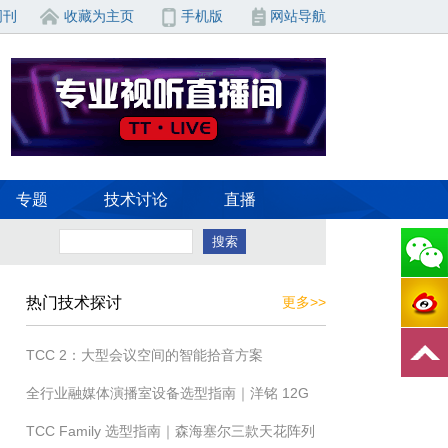
周刊
收藏为主页
手机版
网站导航
专题
技术讨论
直播
热门技术探讨
更多>>
TCC 2：大型会议空间的智能拾音方案
全行业融媒体演播室设备选型指南｜洋铭 12G
TCC Family 选型指南｜森海塞尔三款天花阵列
全硬件国产一体化解决方案