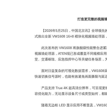
· Extron 七月新闻集锦
· 松下投影机赋能LYMB.iO的MultiBal
打造更完整的视频
· TCC Family 选型指南｜森海塞尔三
【
2026
年
5
月
25
日，中国北京讯】全球领先
式推出全新
VW1608 16
×
8
模块化视频墙处理器
此次发布的
VW1608
将旗舰级性能整合进紧
视频墙处理器，
ATEN
现已形成覆盖不同规模应用
堂、交通枢纽、应急指挥中心等关键任务场景，
面对日益复杂的可视化数据需求，
VW1608
快速切换信号源时，也能有效避免画面撕裂与延
产品支持
True 4K
超高清分辨率，可呈现更
容优化能力，无论显示设备尺寸或类型如何，都
随着无边框
LED
显示应用不断普及，
VW16