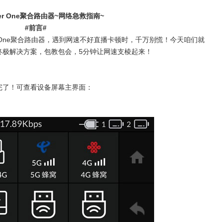
IS会议系统保障二十国央行行长巴厘岛会议
er One
聚合路由器
~
网络急救指南
~
#
前言
#
One
聚合路由器，遇到网速不好直播卡顿时，千万别慌！今天咱们就
终极解决方案，包教包会，
5
分钟让网速支棱起来！
l系统，打造新一代体育与游戏交互体验
完了！可查看设备屏幕主界面：