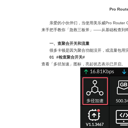
· AVONIC摄像机 × Bosch DICENT
Pro Rout
· Extron 七月新闻集锦
亲爱的小伙伴们，当使用美乐威
Pro Router 
来手把手教你「急救三板斧」
——
从基础检查到
· 松下投影机赋能LYMB.iO的MultiBal
一、查聚合开关和流量
很多卡顿是因为聚合功能没开，或流量包用
01 #
检查聚合开关
#
查看「多径加速」图标，亮起状态表示已开启。