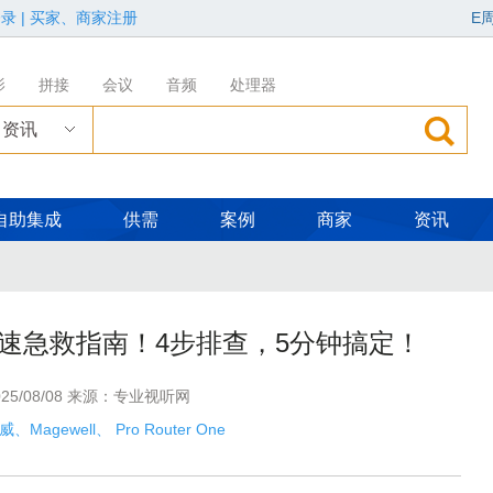
登录
|
买家、商家注册
E
影
拼接
会议
音频
处理器
资讯
自助集成
供需
案例
商家
资讯
One网速急救指南！4步排查，5分钟搞定！
”第三场展览在松下安恒影艺空间启幕
25/08/08 来源：专业视听网
届广告新科技上海秋交会，重磅亮点全揭晓！
、Magewell
、
Pro Router One
参与竞争？