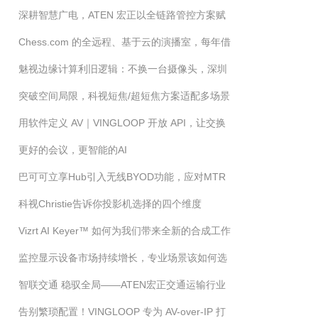
深耕智慧广电，ATEN 宏正以全链路管控方案赋
麦克风，该选哪一款？
Chess.com 的全远程、基于云的演播室，每年借
能融媒产业革新
魅视边缘计算利旧逻辑：不换一台摄像头，深圳
助 NDI 技术转播国际象棋比赛多达 300 天
突破空间局限，科视短焦/超短焦方案适配多场景
这个社区如何实现 AI 秒级治理？
用软件定义 AV｜VINGLOOP 开放 API，让交换
更好的会议，更智能的AI
机进入平台生态
巴可可立享Hub引入无线BYOD功能，应对MTR
科视Christie告诉你投影机选择的四个维度
固定会议平台的混合协作挑战
Vizrt AI Keyer™ 如何为我们带来全新的合成工作
监控显示设备市场持续增长，专业场景该如何选
流程
智联交通 稳驭全局——ATEN宏正交通运输行业
对监控大屏？
告别繁琐配置！VINGLOOP 专为 AV-over-IP 打
综合解决方案 ATEN宏正