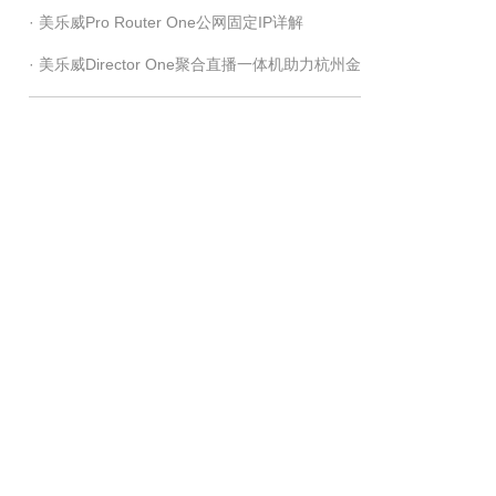
· 美乐威Pro Router One公网固定IP详解
2025 年度《Streaming Media》“读者之选奖”
· 美乐威Director One聚合直播一体机助力杭州金
靴足球俱乐部“第十届足球小将冠军挑战赛”直播
圆满完成