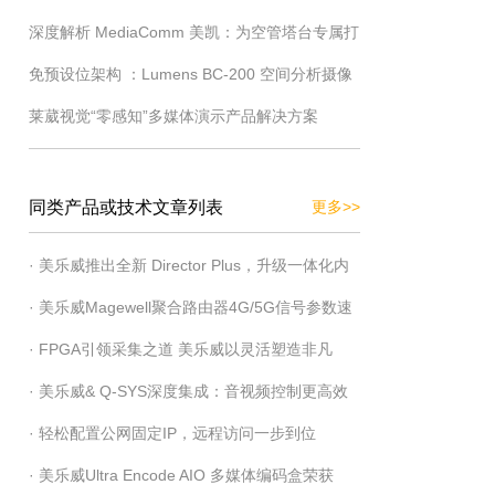
深度解析 MediaComm 美凯：为空管塔台专属打
造的极简交换机管理界面全解
免预设位架构 ：Lumens BC-200 空间分析摄像
造切换器配套方案
莱葳视觉“零感知”多媒体演示产品解决方案
机让语音追踪完全自动化
同类产品或技术文章列表
更多>>
· 美乐威推出全新 Director Plus，升级一体化内
· 美乐威Magewell聚合路由器4G/5G信号参数速
容制作演示方案
· FPGA引领采集之道 美乐威以灵活塑造非凡
查指南
· 美乐威& Q-SYS深度集成：音视频控制更高效
· 轻松配置公网固定IP，远程访问一步到位
· 美乐威Ultra Encode AIO 多媒体编码盒荣获