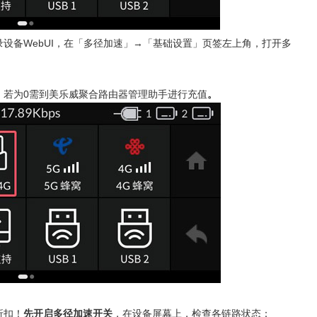
录设备
WebUI
，在「多径加速」
→
「基础设置」页签左上角，打开多
，若为
0
需到
美乐威聚合路由器管理助手
进行充值
。
折扣！
先开启多径加速开关
，在设备屏幕上，检查各链路状态：