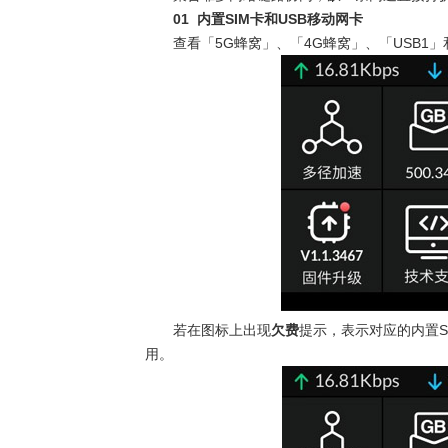
01
内置
SIM
卡和
USB
移动网卡
查看「
5G
蜂窝」、「
4G
蜂窝」、「
USB1
」
若在图标上出现
欠费
提示，表示对应的内置
S
用。