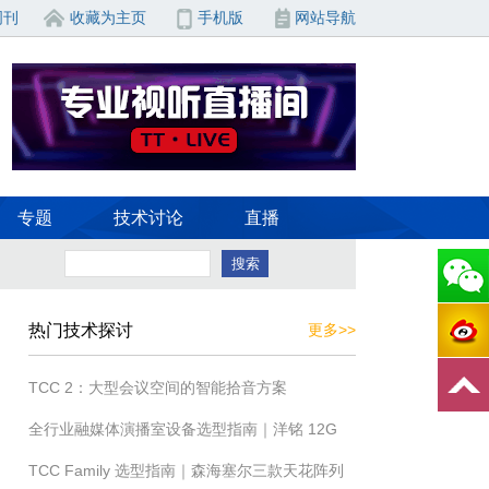
周刊
收藏为主页
手机版
网站导航
专题
技术讨论
直播
热门技术探讨
更多>>
TCC 2：大型会议空间的智能拾音方案
全行业融媒体演播室设备选型指南｜洋铭 12G
TCC Family 选型指南｜森海塞尔三款天花阵列
全硬件国产一体化解决方案