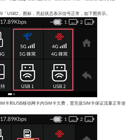
和「
USB2
」图标，亮起状态表示信号正常，如下图所示。
IM
卡和
USB
移动网卡内
SIM
卡欠费，需充值
SIM
卡保证流量正常使