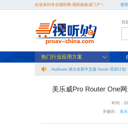
欢迎来到专业视听网-视听购集成门户！
请
投
热门行业应用方案
· Audinate 推出全新中文版 Dante 培训计划
· BIRTV2026整体日程官宣
美乐威Pro Router 
· 从“看见全貌”到“身心共感” | “壁彩京华
时间：20
· 年度必赴约！9月15-17日，闻信第28
关键词：
美乐威
· 面对不断升级的文旅亮化市场，你拿什么