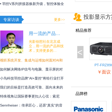
夏日线下经济突破“屏”障！
• 羽控V系列拼接器焕新升级，智控体验全
面跃升！
投影显示方
专家访谈
更多>>
精品推荐
用一流的产品…
光影创想社在北京成
立，用一流的产品和技
<
术，支持更多的…
视听系统开发、集成与运维如何面对AI和
PT-FRZ89
安全的挑战？
如何解决网络IP信号与电脑、显示屏的对
￥面议
接难题？
小鸟科技羽控品牌“AI+显控”将给行业打开
怎样的新未来？
我们的目标是打造高效可靠、面向未来的
品牌榜
专业通讯解决方案
特殊视角让国际赛事更扣人心弦：索尼
BRC-AM7在宁波射击世界杯中的系统化应
Sennheiser：传承匠心，还原“真实”的音