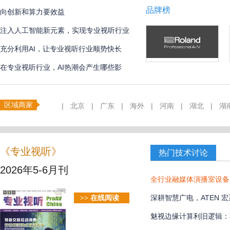
品牌榜
向创新和算力要效益
注入人工智能新元素，实现专业视听行业
创新
充分利用AI，让专业视听行业顺势快长
在专业视听行业，AI热潮会产生哪些影
响？
区域商家
|
北京
|
广东
|
海外
|
河南
|
湖北
|
湖
《专业视听》
热门技术讨论
2026年5-6月刊
全行业融媒体演播室设备选
解决方案
深耕智慧广电，ATEN
>> 在线阅读
魅视边缘计算利旧逻辑：