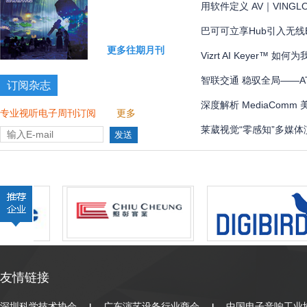
现 AI 秒级治理？
用软件定义 AV｜VING
巴可可立享Hub引入无线
更多往期月刊
混合协作挑战
Vizrt AI Keyer™
智联交通 稳驭全局——
订阅杂志
ATEN宏正
深度解析 MediaCo
专业视听电子周刊订阅
更多
案
莱葳视觉“零感知”多媒
友情链接
深圳科学技术协会
广东演艺设备行业商会
中国电子音响工业