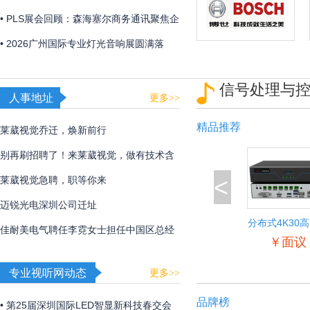
「视觉魔盒2026——光遇非遗」，带来非
• PLS展会回顾：森海塞尔商务通讯聚焦企
遗文化与光影艺术的碰撞！
业及教育解决方案
• 2026广州国际专业灯光音响展圆满落
幕，博世、EV、Dynacord、AVONIC以硬
信号处理与
核实力诠释极致声境
人事地址
更多>>
精品推荐
莱葳视觉乔迁，焕新前行
别再刷招聘了！来莱葳视觉，做有技术含
<
量的事
莱葳视觉急聘，职等你来
迈锐光电深圳公司迁址
分布式4K30
佳耐美电气聘任李霓女士担任中国区总经
入输出节
￥面议
理
专业视听网动态
更多>>
品牌榜
• 第25届深圳国际LED智显新科技春交会