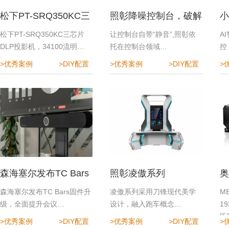
松下PT-SRQ350KC三
照彰降噪控制台，破解
小
芯片DLP投影机
指挥中心降噪难题
效
松下PT-SRQ350KC三芯片
让控制台自带“静音”,照彰依
A
DLP投影机，34100流明…
托在控制台领域…
控
>优秀案例
>DIY配置
>优秀案例
>DIY配置
>
森海塞尔发布TC Bars
照彰凌傲系列
奥
固件升级，全面提升会
程
森海塞尔发布TC Bars固件升
凌傲系列采用刀锋现代美学
M
级，全面提升会议…
设计，融入跑车概念…
1
议体验
距
>优秀案例
>DIY配置
>优秀案例
>DIY配置
>