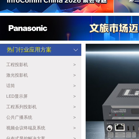
热门行业应用方案
工程投影机
>
激光投影机
>
话筒
>
LED显示屏
>
工程系列投影机
>
公共广播系统
>
视频会议终端及系统
>
分布式显控解决方案
>