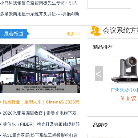
用
频体验
小鸟科技销售总监翟南极先生专访：引入
AI，在新赛道甩开竞争对手
多场景商用显示系统齐头并进----拥抱AI新
时代，不断提升商显技术和显示效果
会议系统方
展会报道
更多>>
精品推荐
<
广州派尼珂双
景自动跟踪教
￥面议
像机
• 锚点行业，重塑未来｜CinemaS 2026第
十三届上海国际电影论坛暨展览会共振启
• 2026光亚展圆满收官 | 雷曼光电旗下双
幕
企联袂演绎“光+未来”
• 菲伯尔（FIBBR）携光纤及镀银线缆矩阵
品牌榜
亮相 HAVE 2026 西安国际高级视听展
• 第31届光亚展|松下系统工程投影机打造