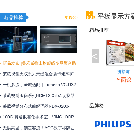
平板显示方
新品推荐
更多>>
精品推荐
<
• 新品发布 |美乐威推出旗舰级多网聚合路
拼接屏
由器Pro Router Max，为关键业务提供更
• 莱葳视觉天权系列无缝混合插卡矩阵扩
55BDL5057
￥面议
稳定可靠的网络连接
展和维护方便
• 一机多流，全域适配｜Lumens VC-R32
摄像机全新上市
• 莱葳视觉玉衡系列HDMI 2.0 5x1切换器
品牌榜
支持4K@60Hz 4:4:4分辨率及18Gbps视
• 莱葳视觉分布式编解码器NDX-J200-
频带宽
ENC助您实现画质同步
• 100G 贯通数智化手术室｜VINGLOOP
构建 OR over IP 网络底座
• 无惧高温，锁定客流！AOC数字标牌让