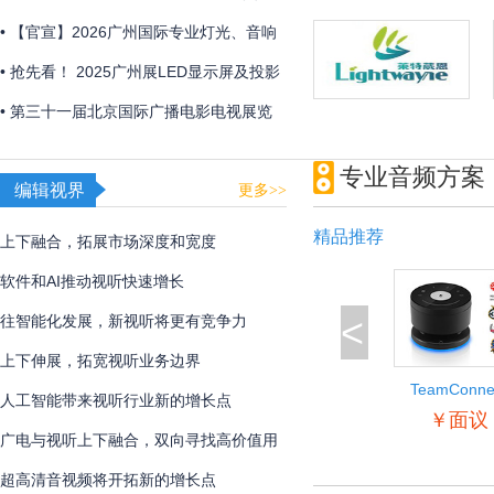
2026年初召开
• 【官宣】2026广州国际专业灯光、音响
展全新展区规划首发 ，全球招展正式启
• 抢先看！ 2025广州展LED显示屏及投影
动！
产品企业展品合集
• 第三十一届北京国际广播电影电视展览
会圆满闭幕
专业音频方案
编辑视界
更多>>
精品推荐
上下融合，拓展市场深度和宽度
软件和AI推动视听快速增长
<
往智能化发展，新视听将更有竞争力
上下伸展，拓宽视听业务边界
TeamConne
人工智能带来视听行业新的增长点
Wireless
￥面议
广电与视听上下融合，双向寻找高价值用
户
超高清音视频将开拓新的增长点