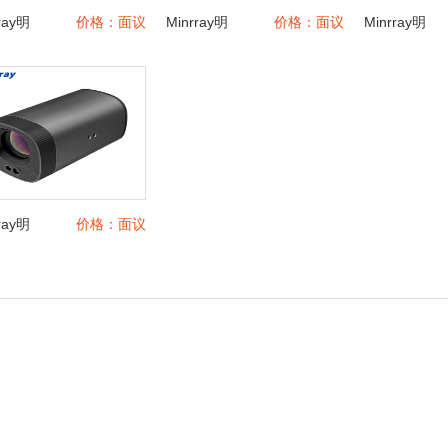
ray明
价格：面议
Minrray明
价格：面议
Minrray明
日BC104
日BC570
207T
高清竖屏
专业直播
专业
直播摄像
摄像机
摄像
头 个人直
MCN高清
专业直
播录播抖
录播抖音
播 主
音淘宝主
淘宝主播
播带
播带货
带货
屏竖
颜
ray明
价格：面议
业
207
专业
摄像
直播带
业电
宝直