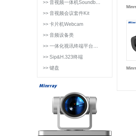
>> 音视频一体机Soundb…
Minr
日
>> 音视频会议套件Kit
BC1
高清
>> 卡片机Webcam
直播
机 
>> 音频设备类
播录
播直
>> 一体化视讯终端平台…
货横
屏美
>> Sip&H.323终端
>> 键盘
Minr
日实
BC1
高清
直播
机 
货企
商淘
播