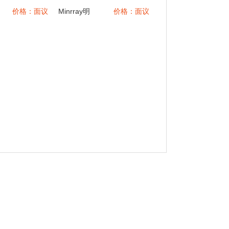
价格：面议
Minrray明
价格：面议
日实业
BC570T
高清竖屏
直播云台
摄像机 激
光精准聚
焦 专业直
播摄像机