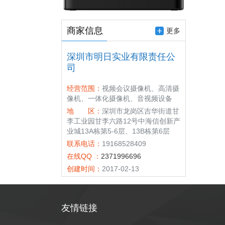
商家信息
更多
深圳市明日实业有限责任公
司
经营范围：
视频会议摄像机、高清摄
像机、一体化摄像机、音视频设备
地 区：
深圳市龙岗区吉华街道甘
李工业园甘李六路12号中海信创新产
业城13A栋第5-6层、13B栋第6层
联系电话：
19168528409
在线QQ ：
2371996696
创建时间：
2017-02-13
友情链接